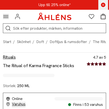
Hoppa till navigationsmenyn
Hoppa till innehåll
Hoppa till sidfot
Kod: AUG25 - Shoppa nu
Upp till 25% online*
Logga in
Favoriter
Var
Sök
Start
/
Skönhet
/
Doft
/
Doftljus & rumsdofter
/
The Ritua
Produktbilder
Hoppa över bildspelet
Produktinformation
Rituals
4.7 av 5
4.7 av fem st
The Ritual of Karma Fragrance Sticks
Storlek:
250 ML
Online
Varuhus
Finns i 53 varuhus