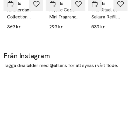
Rituals
Rituals
Rituals
Amsterdam
Mystic Cedar
The Ritual of
Collection
Mini Fragrance
Sakura Refill
Fragrance
Sticks
Fragrance
369 kr
299 kr
539 kr
Sticks
Sticks 500ml
Från Instagram
Tagga dina bilder med @ahlens för att synas i vårt flöde.