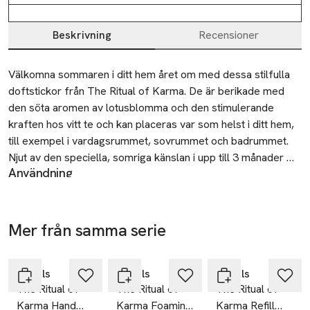
Beskrivning
Recensioner
Beskrivning
Välkomna sommaren i ditt hem året om med dessa stilfulla 
doftstickor från The Ritual of Karma. De är berikade med 
den söta aromen av lotusblomma och den stimulerande 
kraften hos vitt te och kan placeras var som helst i ditt hem, 
till exempel i vardagsrummet, sovrummet och badrummet. 
Njut av den speciella, somriga känslan i upp till 3 månader 
Användning
och förstärk upplevelsen genom att kombinera dem med 
Placera de medföljande stickorna i flaskan och tvätta
doftljuset från The Ritual of Karma.
händerna ordentligt efteråt. Doftstickorna ger en underbar,
diskret doft utan att du behöver vända på dem. Om du vill ha
Mer från samma serie
Gåva på
Gåva på
Gåva på
en mer intensiv doftupplevelse kan du vända på stickorna då
köpet
köpet
köpet
Hoppa över bildspelet
och då efter behov. Njut av den speciella, avkopplande
stämningen i upp till 3 månader och förläng doftupplevelsen
Rituals
Rituals
Rituals
genom att fylla på med en refill när originalflaskan är tom,
The Ritual of
The Ritual of
The Ritual of
eller kombinera doftstickorna med ett doftljus.
Karma Hand
Karma Foaming
Karma Refill