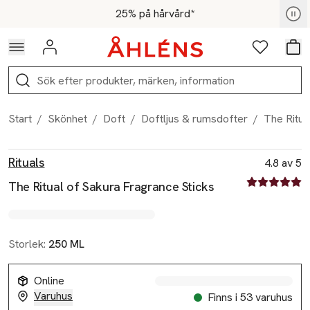
Hoppa till navigationsmenyn
Hoppa till innehåll
Hoppa till sidfot
För medlemmar - Shoppa nu
25% på hårvård*
Logga in
Favoriter
Var
Sök
Start
/
Skönhet
/
Doft
/
Doftljus & rumsdofter
/
The Ritua
Produktbilder
Hoppa över bildspelet
Produktinformation
Rituals
4.8 av 5
4.8 av fem st
The Ritual of Sakura Fragrance Sticks
Storlek:
250 ML
Online
Varuhus
Finns i 53 varuhus