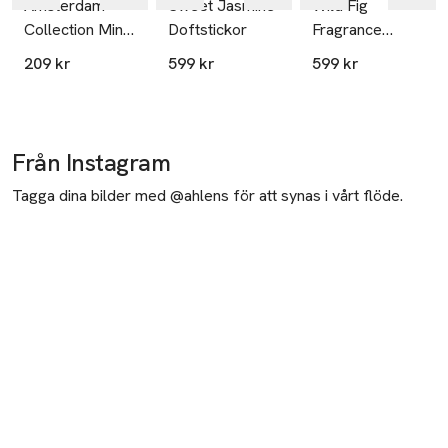
Amsterdam
Sweet Jasmine
Wild Fig
Collection Mini
Doftstickor
Fragrance
Fragrance
Sticks
209 kr
599 kr
599 kr
Sticks
Från Instagram
Tagga dina bilder med @ahlens för att synas i vårt flöde.