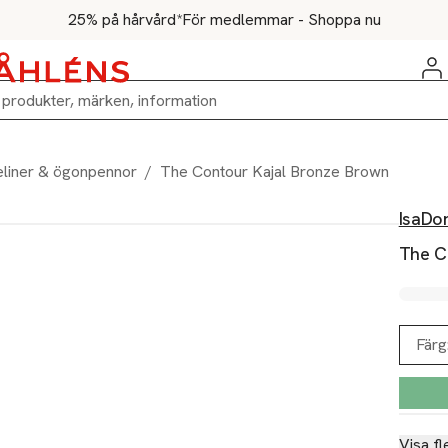
25% på hårvård*
För medlemmar - Shoppa nu
liner & ögonpennor
/
The Contour Kajal Bronze Brown
IsaDo
The C
Färg
Visa fl