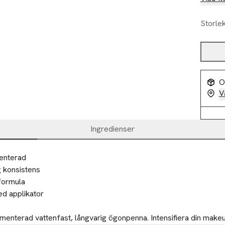
Storle
O
V
Ingredienser
menterad
 konsistens
formula
 applikator
igmenterad vattenfast, långvarig ögonpenna. Intensifiera din mak