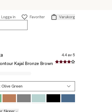
Logga in
Favoriter
Varukorg
Varukorg
ra
4.4 av 5
4.4 av fem stjärnor
ontour Kajal Bronze Brown
:
Olive Green
er färger