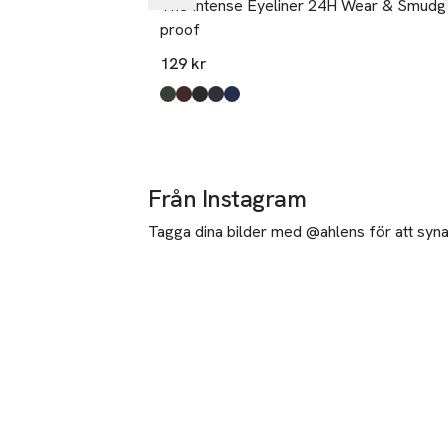
The Intense Eyeliner 24H Wear & Smudg
proof
129 kr
Produkten finns i färgerna:
Dark Green
Black Brown
Intense Black
Steel Gray
Marine Blue
,
,
,
,
,
Från Instagram
Tagga dina bilder med @ahlens för att synas