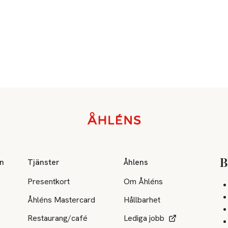
on
Tjänster
Åhlens
B
Presentkort
Om Åhléns
Åhléns Mastercard
Hållbarhet
Restaurang/café
Lediga jobb