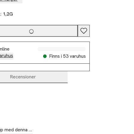
k:
1,2G
nline
aruhus
Finns i 53 varuhus
Recensioner
eup med denna 