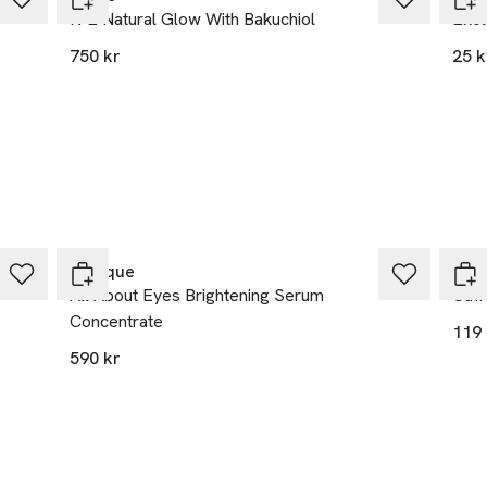
N°2 Natural Glow With Bakuchiol
Ekol
750 kr
25 k
Clinique
The
All About Eyes Brightening Serum
Caff
Concentrate
119 
590 kr