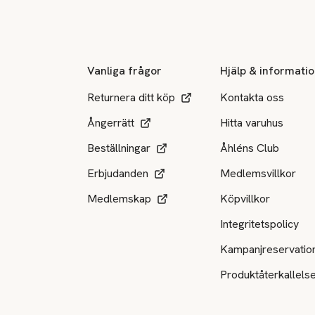
Sidfot
Vanliga frågor
Hjälp & informati
Returnera ditt köp
Kontakta oss
Ångerrätt
Hitta varuhus
Beställningar
Åhléns Club
Erbjudanden
Medlemsvillkor
Medlemskap
Köpvillkor
Integritetspolicy
Kampanjreservatio
Produktåterkallels
Tillgängliga betalsätt