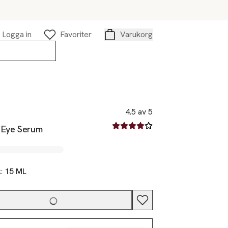
Logga in
Favoriter
Varukorg
Varukorg
4.5 av 5
4.5 av fem stjärnor
 Eye Serum
k:
15 ML