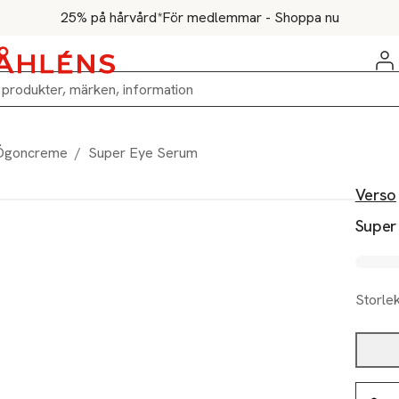
25% på hårvård*
För medlemmar - Shoppa nu
Ögoncreme
/
Super Eye Serum
Verso
Super
Storle