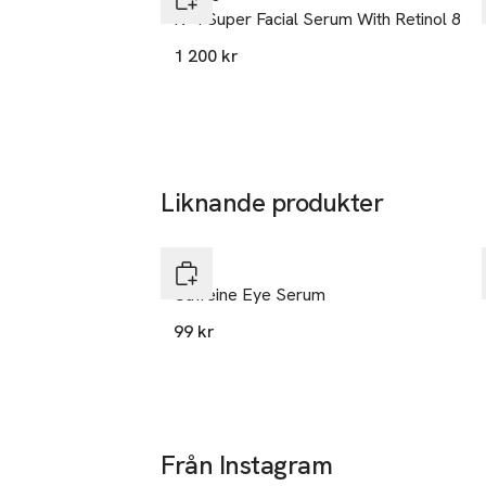
N°4 Super Facial Serum With Retinol 8
1 200 kr
Liknande produkter
Hoppa över bildspelet
Q+A
Caffeine Eye Serum
99 kr
Från Instagram