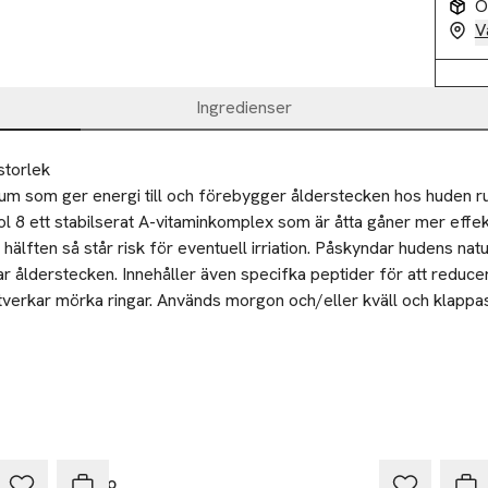
O
V
Ingredienser
storlek
rum som ger energi till och förebygger ålderstecken hos huden ru
ol 8 ett stabilserat A-vitaminkomplex som är åtta gåner mer effekt
 hälften så står risk för eventuell irriation. Påskyndar hudens natu
ar ålderstecken. Innehåller även specifka peptider för att reduce
erkar mörka ringar. Används morgon och/eller kväll och klappas f
en.
gt in på benet runt ögonen morgon och/eller kväll. Vid torr hud k
 Cream.
Ta 
Verso
Åhlé