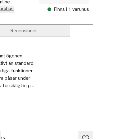
nline
aruhus
Finns i 1 varuhus
Recensioner
nt ögonen. 
ivt än standard 
rliga funktioner 
ra påsar under 
örsiktigt in på 
ombinera gärna
2 betala 35:-
ns
Verso