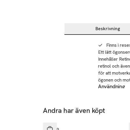
Beskrivning
Beskrivning
Finns i rese
Ett lätt ögonse
Innehåller Retin
retinol och även
för att motverk
ögonen och motv
Användning
benet runt ögon
Klappa försikti
med Verso Eye
SKU: 65165392
Andra har även köpt
Hoppa över bildspelet
Verso