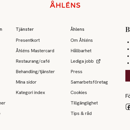
on
Tjänster
Åhlens
B
Presentkort
Om Åhléns
Åhléns Mastercard
Hållbarhet
Restaurang/café
Lediga jobb
Behandling/tjänster
Press
Mina sidor
Samarbetsföretag
Kategori index
Cookies
Fö
ner
Tillgänglighet
e
Tips & råd