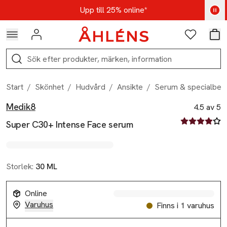
Hoppa till navigationsmenyn
Hoppa till innehåll
Hoppa till sidfot
Kod: AUG25 - Shoppa nu
Upp till 25% online*
Logga in
Favoriter
Var
Sök
Start
/
Skönhet
/
Hudvård
/
Ansikte
/
Serum & specialbeh
Medik8
Produktbilder
Hoppa över bildspelet
Produktinformation
4.5 av 5
4.5 av fem st
Super C30+ Intense Face serum
Storlek:
30 ML
Online
Varuhus
Finns i 1 varuhus