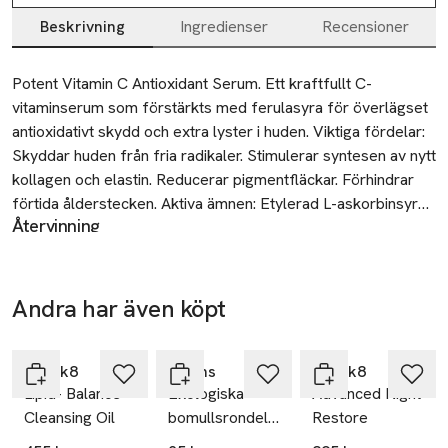
Beskrivning
Ingredienser
Recensioner
Beskrivning
Potent Vitamin C Antioxidant Serum. Ett kraftfullt C-
vitaminserum som förstärkts med ferulasyra för överlägset 
antioxidativt skydd och extra lyster i huden. Viktiga fördelar: 
Skyddar huden från fria radikaler. Stimulerar syntesen av nytt 
kollagen och elastin. Reducerar pigmentfläckar. Förhindrar 
förtida ålderstecken. Aktiva ämnen: Etylerad L-askorbinsyra, 
Återvinning
Ferulasyra, Gurkmejaextrakt, E-vitamin.
Sorteras som glas
Säkerhet
Endast för utvärtes bruk. Undvik ögonområdet. Skölj noga
Andra har även köpt
Ta 2 betala
med vatten om du får produkten i ögonen. Sluta använda den
35:-
om irritation uppstår. Kontakta läkare om irritationen kvarstår.
Hoppa över bildspelet
Använd enbart enligt instruktion och på hel hud. Patch-test av
Medik8
Åhléns
Medik8
produkten innan användning rekommenderas. Besök medik8-
Lipid- Balance
Ekologiska
Advanced Night
com/patch för mer info om patch-test.
Cleansing Oil
bomullsrondeller,
Restore
80 st