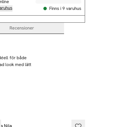
nline
aruhus
Finns i 9 varuhus
Recensioner
éell för både 
d look med lätt 
a Nila
Maria Nila