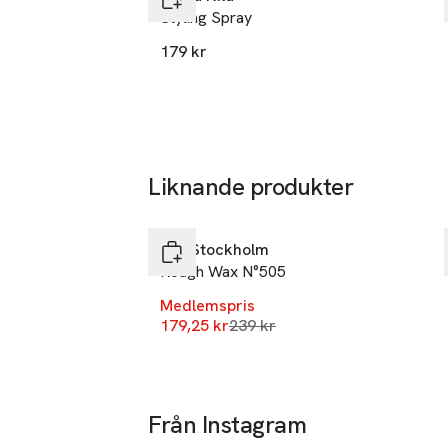
Styling Spray
179 kr
Liknande produkter
-25%
Hoppa över bildspelet
REF Stockholm
Rough Wax N°505
Medlemspris
Lägsta pris 30 dagar
179,25 kr
239 kr
Från Instagram