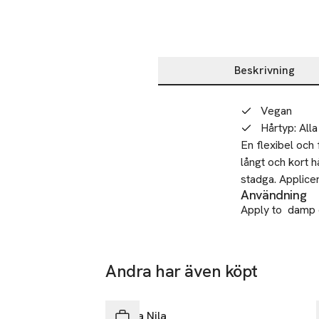
Beskrivning
Beskrivning
Vegan
Hårtyp
:
Alla
En flexibel och 
långt och kort 
stadga. Applicera
Användning
Apply to damp o
Återvinning
Sorted as plast
SKU: 66392173
Andra har även köpt
Hoppa över bildspelet
Maria Nila