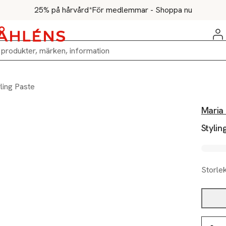
25% på hårvård*
För medlemmar - Shoppa nu
ling Paste
Maria 
Stylin
Storle