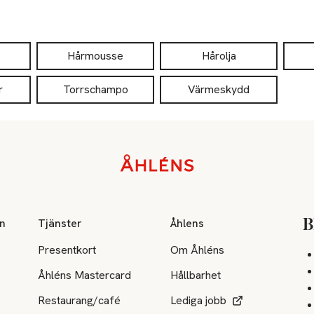
Hårmousse
Hårolja
r
Torrschampo
Värmeskydd
on
Tjänster
Åhlens
B
Presentkort
Om Åhléns
Åhléns Mastercard
Hållbarhet
Restaurang/café
Lediga jobb