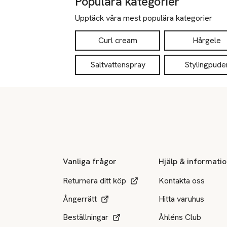
Populära kategorier
Upptäck våra mest populära kategorier
Curl cream
Hårgele
Saltvattenspray
Stylingpude
Sidfot
Vanliga frågor
Hjälp & informati
Returnera ditt köp
Kontakta oss
Ångerrätt
Hitta varuhus
Beställningar
Åhléns Club