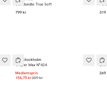
Duo Bundle True Soft
Pure
799 kr
319 
-25%
REF Stockholm
Mari
Shaper Wax N°424
Ext
Medlemspris
269 
Lägsta pris 30 dagar
156,75 kr
209 kr