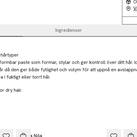
O
V
Ingredienser
 hårtyper
formbar paste som formar, stylar och ger kontroll över ditt hår. Id
hår då den ger både fyllighet och volym för att uppnå en avslappna
 i fuktigt eller torrt hår.
r dry hair.
ic
Maria Nila
Mari