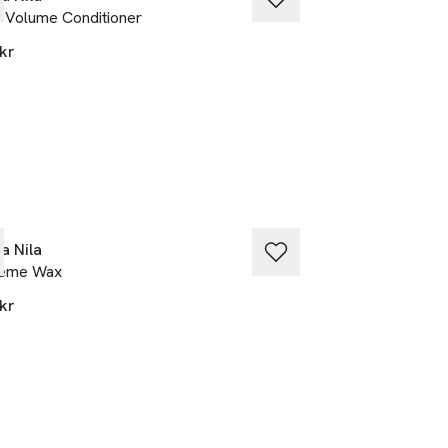
 Volume Conditioner
True Soft Argan O
kr
399 kr
a Nila
Maria Nila
reme Wax
Sculpting Wax
kr
269 kr