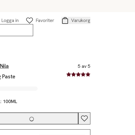
Logga in
Favoriter
Varukorg
Varukorg
Nila
5 av 5
5 av fem stjärnor
g Paste
k:
100ML