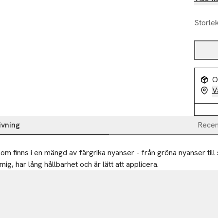
Storle
O
V
ivning
Recen
 finns i en mängd av färgrika nyanser - från gröna nyanser till sva
ig, har lång hållbarhet och är lätt att applicera.