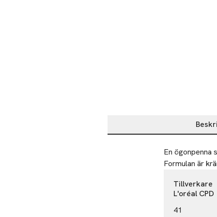
Beskr
Beskrivning
En ögonpenna som
Formulan är kräm
Tillverkare
L'oréal CPD
41