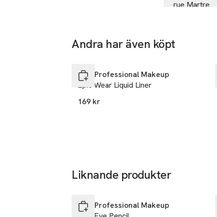
rue Martre
92110 CLIC
France
Andra har även köpt
kontakt@lor
E-post
25% vid köp över 200kr
Hoppa över bildspelet
Mobilnumme
NYX Professional Makeup
SKU: 89248963
Epic Wear Liquid Liner
169 kr
Liknande produkter
25% vid köp över 200kr
Hoppa över bildspelet
NYX Professional Makeup
Slim Eye Pencil