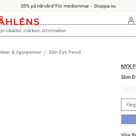
25% på hårvård*
För medlemmar - Shoppa nu
liner & ögonpennor
/
Slim Eye Pencil
NYX P
Slim E
Färg
Visa fl