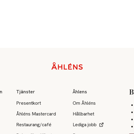
on
Tjänster
Åhlens
B
Presentkort
Om Åhléns
Åhléns Mastercard
Hållbarhet
Restaurang/café
Lediga jobb