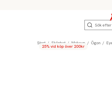
Hoppa till produktnavigation
Hoppa till innehåll
Hoppa till sidfot
Sök
Start
/
Skönhet
/
Makeup
/
Ögon
/
Eye
25% vid köp över 200kr
Produktbilder
Hoppa över bildspelet
Produktinformation