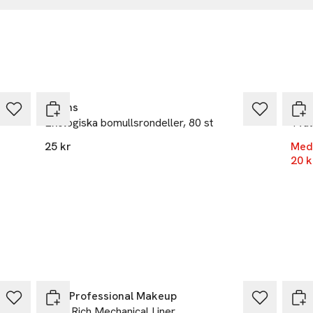
HY
eal.com
Ta 2 betala 35:-
-49
r
Åhléns
Åhl
Ekologiska bomullsrondeller, 80 st
Tvät
25 kr
Med
20 k
25% vid köp över 200kr
25%
NYX Professional Makeup
NYX
Vivid Rich Mechanical Liner
Epic