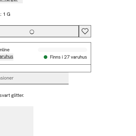
k:
1 G
nline
aruhus
Finns i 27 varuhus
sioner
rt glitter. 