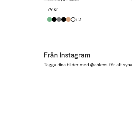
79 kr
till
+2
Produkten finns i färgerna:
Emerald City
Black
Charcoal
Black Shimmer
Dark Brown
White
,
,
,
,
,
,
Från Instagram
Tagga dina bilder med @ahlens för att synas