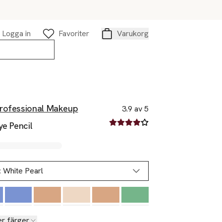
Logga in
Favoriter
Varukorg
Varukorg
rofessional Makeup
3.9 av 5
3.9 av fem stjärnor
ye Pencil
:
White Pearl
er färger