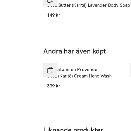
Shea Butter (Karité) Lavender Body Soap
149 kr
Andra har även köpt
Hoppa över bildspelet
L’Occitane en Provence
Shea (Karité) Cream Hand Wash
339 kr
Liknande produkter