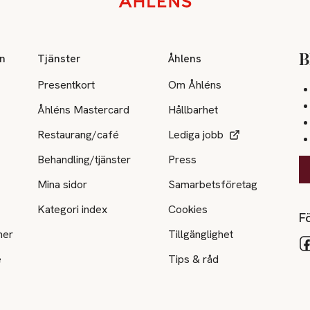
on
Tjänster
Åhlens
B
Presentkort
Om Åhléns
Åhléns Mastercard
Hållbarhet
Restaurang/café
Lediga jobb
Behandling/tjänster
Press
Mina sidor
Samarbetsföretag
Kategori index
Cookies
Fö
ner
Tillgänglighet
e
Tips & råd