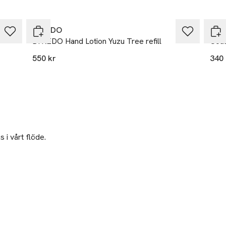
BYREDO
Mol
BYREDO Hand Lotion Yuzu Tree refill
Coas
550 kr
340 
 i vårt flöde.