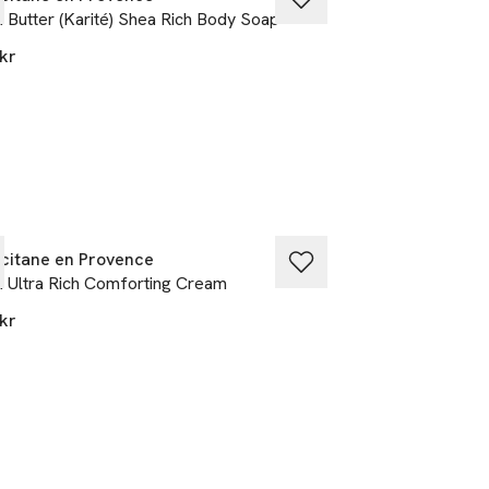
 Butter (Karité) Shea Rich Body Soap
Shea Butter (Karit
kr
349 kr
citane en Provence
L’Occitane en Pr
 Ultra Rich Comforting Cream
Shea Karité Crea
kr
499 kr