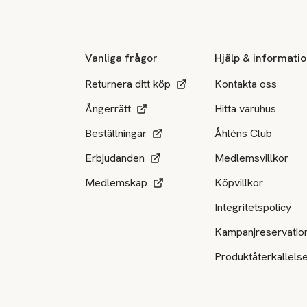
Vanliga frågor
Hjälp & informati
Returnera ditt köp
Kontakta oss
Ångerrätt
Hitta varuhus
Beställningar
Åhléns Club
Erbjudanden
Medlemsvillkor
Medlemskap
Köpvillkor
Integritetspolicy
Kampanjreservatio
Produktåterkallels
Tillgängliga betalsätt