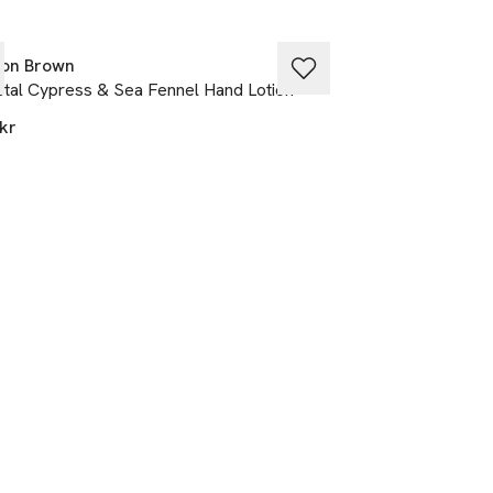
ton Brown
BYREDO
tal Cypress & Sea Fennel Hand Lotion
BYREDO Hand Loti
kr
640 kr