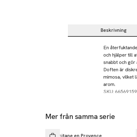
Beskrivning
Beskrivning
En återfuktand
och hjälper till
snabbt och gör 
Doften är diskr
mimosa, vilket 
arom.
SKU: 66569159
Mer från samma serie
Hoppa över bildspelet
L’Occitane en Provence