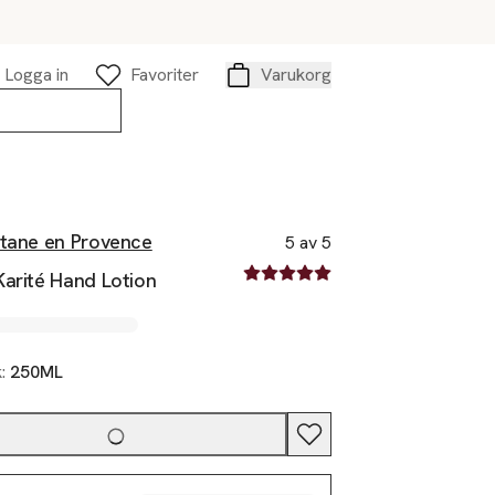
Logga in
Favoriter
Varukorg
Varukorg
itane en Provence
5 av 5
5 av fem stjärnor
Karité Hand Lotion
k:
250ML