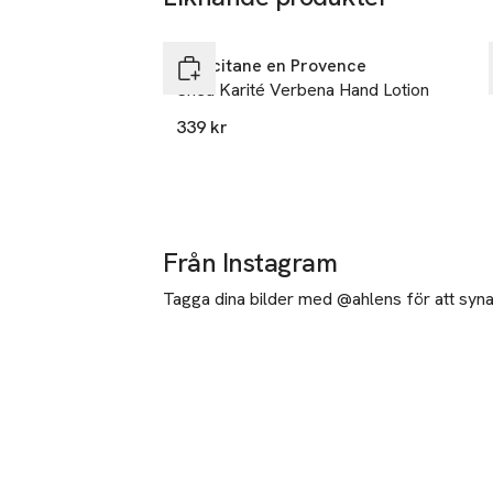
Hoppa över bildspelet
L’Occitane en Provence
Shea Karité Verbena Hand Lotion
339 kr
Från Instagram
Tagga dina bilder med @ahlens för att synas