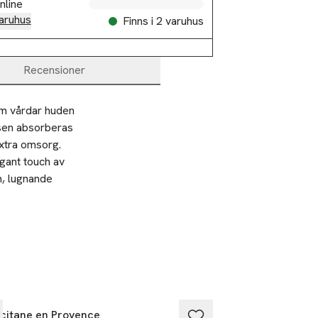
nline
aruhus
Finns i 2 varuhus
Recensioner
m vårdar huden 
nsen absorberas 
xtra omsorg. 
gant touch av 
, lugnande 
citane en Provence
L’Occitane en Pr