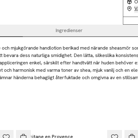
O
V
Ingredienser
e och mjukgörande handlotion berikad med närande sheasmör so
 att bevara dess naturliga smidighet. Den lätta, silkeslika konsiste
appliceringen enkel, särskilt efter handtvätt när huden behöver e
et och harmonisk med varma toner av shea, mjuk vanilj och en ele
lämnar händerna behagligt återfuktade och omgivna av en stillsam
L’Occitane en Provence
L’Oc