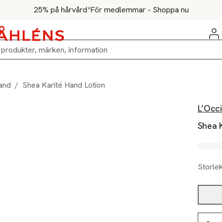
25% på hårvård*
För medlemmar - Shoppa nu
and
/
Shea Karité Hand Lotion
L’Occ
Shea 
Storle