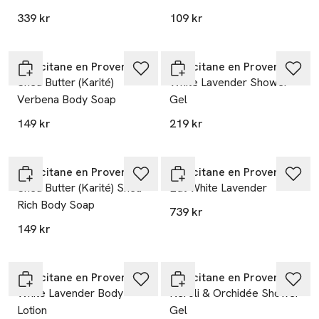
339 kr
109 kr
L’Occitane en Provence
L’Occitane en Provence
Shea Butter (Karité)
White Lavender Shower
Verbena Body Soap
Gel
149 kr
219 kr
L’Occitane en Provence
L’Occitane en Provence
Shea Butter (Karité) Shea
Edt White Lavender
Rich Body Soap
739 kr
149 kr
L’Occitane en Provence
L’Occitane en Provence
White Lavender Body
Neroli & Orchidée Shower
Lotion
Gel