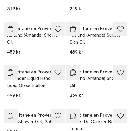
319 kr
219 kr
L’Occitane en Provence
L’Occitane en Provence
Almond (Amande) Shower
Almond (Amande) Supple
Oil
Skin Oil
459 kr
489 kr
L’Occitane en Provence
L’Occitane en Provence
Lavender Liquid Hand
Almond (Amande) Shower
Soap Glass Edition
Oil
499 kr
259 kr
L’Occitane en Provence
L’Occitane en Provence
Baux Shower Gel, 250 ml
Fleurs De Cerisier Body
Lotion