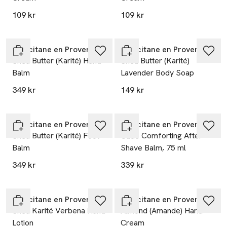
109 kr
109 kr
L’Occitane en Provence
L’Occitane en Provence
Shea Butter (Karité) Hand
Shea Butter (Karité)
Balm
Lavender Body Soap
349 kr
149 kr
L’Occitane en Provence
L’Occitane en Provence
Shea Butter (Karité) Foot
Cade Comforting After-
Balm
Shave Balm, 75 ml
349 kr
339 kr
L’Occitane en Provence
L’Occitane en Provence
Shea Karité Verbena Hand
Almond (Amande) Hand
Lotion
Cream