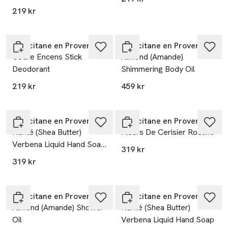
219 kr
L’Occitane en Provence
L’Occitane en Provence
Cédre Encens Stick
Almond (Amande)
Deodorant
Shimmering Body Oil
219 kr
459 kr
L’Occitane en Provence
L’Occitane en Provence
Karité (Shea Butter)
Fleurs De Cerisier Routine
Verbena Liquid Hand Soap
319 kr
Refill
319 kr
L’Occitane en Provence
L’Occitane en Provence
Almond (Amande) Shower
Karité (Shea Butter)
Oil
Verbena Liquid Hand Soap