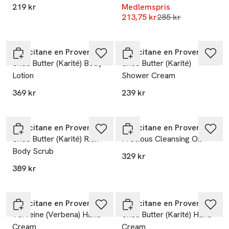
219 kr
Medlemspris
Lägsta pris 30 dag
213,75 kr
285 kr
L’Occitane en Provence
L’Occitane en Provence
Shea Butter (Karité) Body
Shea Butter (Karité)
Lotion
Shower Cream
369 kr
239 kr
L’Occitane en Provence
L’Occitane en Provence
Shea Butter (Karité) Rich
Precious Cleansing Oil
Body Scrub
329 kr
389 kr
L’Occitane en Provence
L’Occitane en Provence
Verveine (Verbena) Hand
Shea Butter (Karité) Hand
Cream
Cream