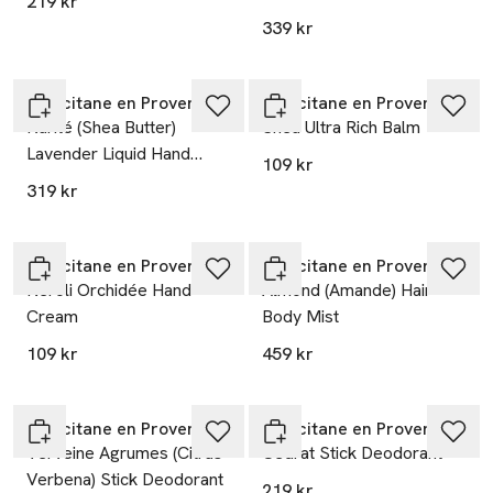
219 kr
339 kr
L’Occitane en Provence
L’Occitane en Provence
Karité (Shea Butter)
Shea Ultra Rich Balm
Lavender Liquid Hand
109 kr
Soap Refill
319 kr
L’Occitane en Provence
L’Occitane en Provence
Néroli Orchidée Hand
Almond (Amande) Hair
Cream
Body Mist
109 kr
459 kr
L’Occitane en Provence
L’Occitane en Provence
Verveine Agrumes (Citrus
Cédrat Stick Deodorant
Verbena) Stick Deodorant
219 kr