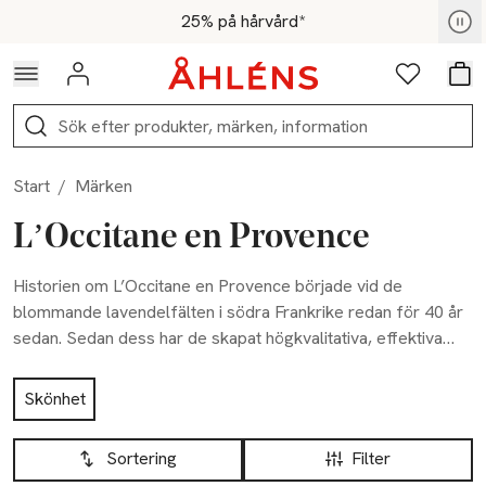
Hoppa till navigationsmenyn
Hoppa till innehåll
Hoppa till sidfot
För medlemmar - Shoppa nu
25% på hårvård*
Logga in
Favoriter
Var
Sök
Start
/
Märken
L’Occitane en Provence
Historien om L’Occitane en Provence började vid de
blommande lavendelfälten i södra Frankrike redan för 40 år
sedan. Sedan dess har de skapat högkvalitativa, effektiva
och naturliga skönhetsprodukter med ekologiskt odlade
Hoppa till produktsidan
huvudingredienser från Provence och medelhavsområdet.
Skönhet
Hitta din naturliga skönhet med L’Occitane en Provence!
Hoppa till produktsidan
Lista över produkter
L’Occitane nu är en certifierad B Corporation.
Sortering
Filter