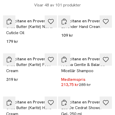
Visar 48 av 101 produkter
L’Occitane en Provence
L’Occitane en Provence
Shea Butter (Karité) Nail &
Lavender Hand Cream
Cuticle Oil
109 kr
179 kr
-25%
L’Occitane en Provence
L’Occitane en Provence
Shea Butter (Karité) Foot
Aroma Gentle & Balance
Cream
Micellär Shampoo
319 kr
Medlemspris
Lägsta pris 30 dag
213,75 kr
285 kr
L’Occitane en Provence
L’Occitane en Provence
Shea Butter (Karité) Hand
Eau De Cedrat Shower
Cream
Gel, 250 ml