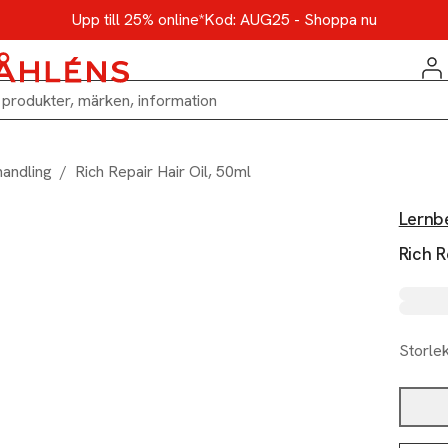
Upp till 25% online*
Kod: AUG25 - Shoppa nu
handling
/
Rich Repair Hair Oil, 50ml
Lernbe
Rich R
Storle