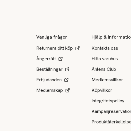
Sidfot
Vanliga frågor
Hjälp & informati
Returnera ditt köp
Kontakta oss
Ångerrätt
Hitta varuhus
Beställningar
Åhléns Club
Erbjudanden
Medlemsvillkor
Medlemskap
Köpvillkor
Integritetspolicy
Kampanjreservatio
Produktåterkallels
Tillgängliga betalsätt