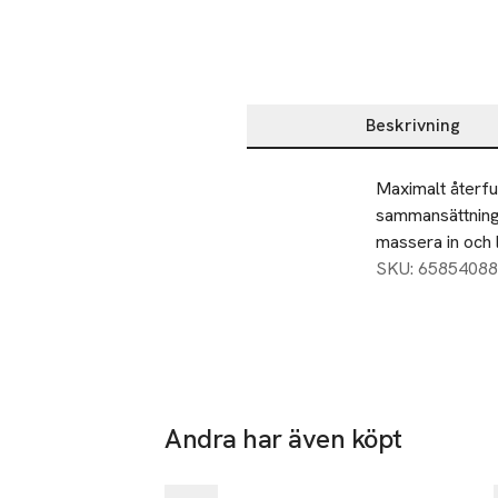
Beskrivning
Beskrivning
Maximalt återfu
sammansättning. 
massera in och l
SKU: 65854088
Andra har även köpt
-25%
Hoppa över bildspelet