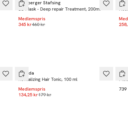
Lernberger Stafsing
Lern
BB Mask - Deep repair Treatment, 200ml
Heat
Medlemspris
Med
Lägsta pris 30 dagar
345 kr
460 kr
258,
-25%
Weleda
K18
Revitalizing Hair Tonic, 100 ml
Mole
Medlemspris
739 
Lägsta pris 30 dagar
134,25 kr
179 kr