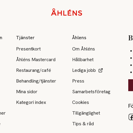
on
Tjänster
Åhlens
B
Presentkort
Om Åhléns
Åhléns Mastercard
Hållbarhet
Restaurang/café
Lediga jobb
Behandling/tjänster
Press
Mina sidor
Samarbetsföretag
Kategori index
Cookies
Fö
ner
Tillgänglighet
e
Tips & råd