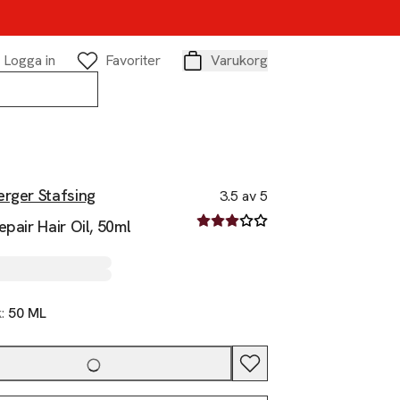
Logga in
Favoriter
Varukorg
Varukorg
rger Stafsing
3.5 av 5
3.5 av fem stjärnor
epair Hair Oil, 50ml
k:
50 ML