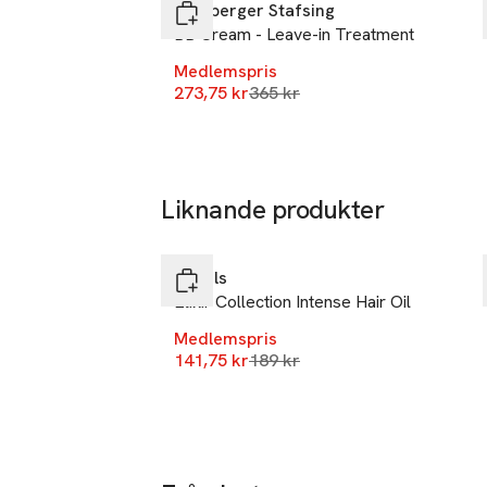
Lernberger Stafsing
BB Cream - Leave-in Treatment
Medlemspris
Lägsta pris 30 dagar
273,75 kr
365 kr
-25%
Liknande produkter
Gåva på köpet
Hoppa över bildspelet
Rituals
Elixir Collection Intense Hair Oil
Medlemspris
Lägsta pris 30 dagar
141,75 kr
189 kr