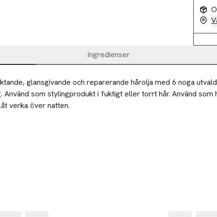
O
V
Ingredienser
ktande, glansgivande och reparerande hårolja med 6 noga utvalda o
Använd som stylingprodukt i fuktigt eller torrt hår. Använd som h
åt verka över natten.
-25%
-25