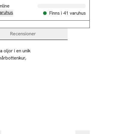
nline
aruhus
Finns i 41 varuhus
Recensioner
ljor i en unik 
årbottenkur, 
%
-25%