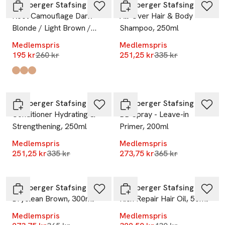
Lernberger Stafsing
Lernberger Stafsing
Root Camouflage Dark
All-Over Hair & Body
Blonde / Light Brown /
Shampoo, 250ml
Dark Brown, 80ml
Medlemspris
Medlemspris
Lägsta pris 30 dagar
Lägsta pris 30 dag
195 kr
260 kr
251,25 kr
335 kr
Produkten finns i färgerna:
Light Brown
Dark Brown
Dark Blonde
,
,
,
-25%
-25%
Lernberger Stafsing
Lernberger Stafsing
Conditioner Hydrating &
BB Spray - Leave-in
Strengthening, 250ml
Primer, 200ml
Medlemspris
Medlemspris
Lägsta pris 30 dagar
Lägsta pris 30 dag
251,25 kr
335 kr
273,75 kr
365 kr
-25%
-25%
Lernberger Stafsing
Lernberger Stafsing
Dryclean Brown, 300ml
Rich Repair Hair Oil, 50ml
Medlemspris
Medlemspris