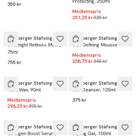
Protecting, 250ml
350 kr
Medlemspris
Lägsta pris 30 dag
251,25 kr
335 kr
-25%
Lernberger Stafsing
Lernberger Stafsing
Overnight Retinol+ Mask,
Curl Defining Mousse
75ml
Medlemspris
Lägsta pris 30 dag
258,75 kr
345 kr
755 kr
-25%
Lernberger Stafsing
Lernberger Stafsing
Hard Wax, 90ml
Gel Cleanser, 120ml
Medlemspris
375 kr
Lägsta pris 30 dagar
296,25 kr
395 kr
-25%
Lernberger Stafsing
Lernberger Stafsing
Collagen Boost Serum,
Styling Gel, 150ml