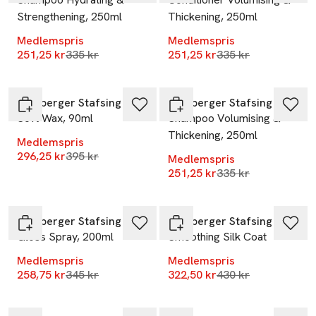
Strengthening, 250ml
Thickening, 250ml
Medlemspris
Medlemspris
Lägsta pris 30 dagar
Lägsta pris 30 dag
251,25 kr
335 kr
251,25 kr
335 kr
-25%
-25%
Lernberger Stafsing
Lernberger Stafsing
Soft Wax, 90ml
Shampoo Volumising &
Thickening, 250ml
Medlemspris
Lägsta pris 30 dagar
296,25 kr
395 kr
Medlemspris
Lägsta pris 30 dag
251,25 kr
335 kr
-25%
-25%
Lernberger Stafsing
Lernberger Stafsing
Gloss Spray, 200ml
Smoothing Silk Coat
Medlemspris
Medlemspris
Lägsta pris 30 dagar
Lägsta pris 30 dag
258,75 kr
345 kr
322,50 kr
430 kr
-25%
-25%