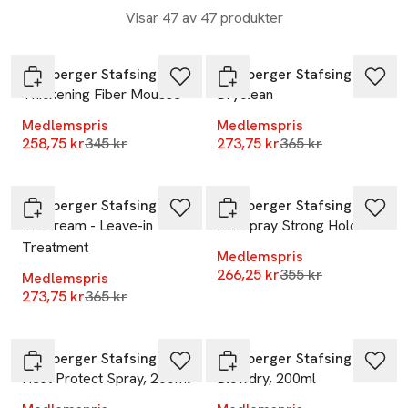
Visar 47 av 47 produkter
-25%
-25%
Lernberger Stafsing
Lernberger Stafsing
Thickening Fiber Mousse
Dryclean
Medlemspris
Medlemspris
Lägsta pris 30 dagar
Lägsta pris 30 dag
258,75 kr
345 kr
273,75 kr
365 kr
-25%
-25%
Lernberger Stafsing
Lernberger Stafsing
BB Cream - Leave-in
Hairspray Strong Hold
Treatment
Medlemspris
Lägsta pris 30 dag
266,25 kr
355 kr
Medlemspris
Lägsta pris 30 dagar
273,75 kr
365 kr
-25%
-25%
Lernberger Stafsing
Lernberger Stafsing
Heat Protect Spray, 200ml
Blowdry, 200ml