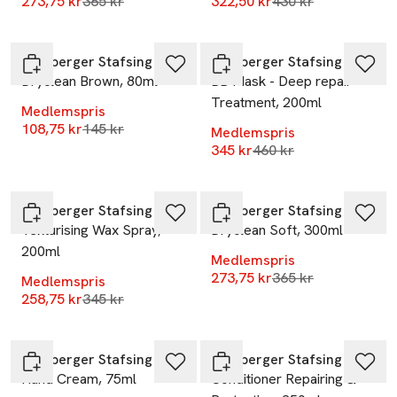
Lägsta pris 30 dagar
Lägsta pris 30 dag
273,75 kr
365 kr
322,50 kr
430 kr
-25%
-25%
Lernberger Stafsing
Lernberger Stafsing
Dryclean Brown, 80ml
BB Mask - Deep repair
Treatment, 200ml
Medlemspris
Lägsta pris 30 dagar
108,75 kr
145 kr
Medlemspris
Lägsta pris 30 dagar
345 kr
460 kr
-25%
-25%
Lernberger Stafsing
Lernberger Stafsing
Texturising Wax Spray,
Dryclean Soft, 300ml
200ml
Medlemspris
Lägsta pris 30 dag
273,75 kr
365 kr
Medlemspris
Lägsta pris 30 dagar
258,75 kr
345 kr
-25%
Lernberger Stafsing
Lernberger Stafsing
Hand Cream, 75ml
Conditioner Repairing &