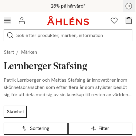
Hoppa till navigationsmenyn
Hoppa till innehåll
Hoppa till sidfot
För medlemmar - Shoppa nu
25% på hårvård*
Logga in
Favoriter
Var
Sök
Start
/
Märken
Lernberger Stafsing
Patrik Lernberger och Mattias Stafsing är innovatörer inom
skönhetsbranschen som efter flera år som stylister beslöt
sig för att dela med sig av sin kunskap till resten av världen.
De senaste 10 åren har de revolutionerat skönhetsindustrin
Hoppa till produktsidan
med att skapa multifunktionella produkter som fungerar
Skönhet
både för hud och hår, formulerade med botaniska extrakt
Hoppa till produktsidan
Lista över produkter
och ekologiska oljor. Alla produkter tillverkas i Sverige och är
Sortering
Filter
sulfatfria, parabenfria samt cruelty free.