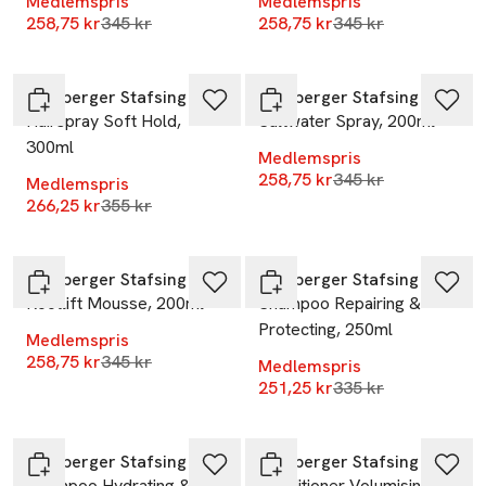
Medlemspris
Medlemspris
Lägsta pris 30 dagar
Lägsta pris 30 dag
258,75 kr
345 kr
258,75 kr
345 kr
-25%
-25%
Lernberger Stafsing
Lernberger Stafsing
Hairspray Soft Hold,
Saltwater Spray, 200ml
300ml
Medlemspris
Lägsta pris 30 dag
258,75 kr
345 kr
Medlemspris
Lägsta pris 30 dagar
266,25 kr
355 kr
-25%
-25%
Lernberger Stafsing
Lernberger Stafsing
Rootlift Mousse, 200ml
Shampoo Repairing &
Protecting, 250ml
Medlemspris
Lägsta pris 30 dagar
258,75 kr
345 kr
Medlemspris
Lägsta pris 30 dag
251,25 kr
335 kr
-25%
-25%
Lernberger Stafsing
Lernberger Stafsing
Shampoo Hydrating &
Conditioner Volumising &