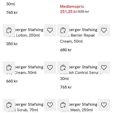
30ml
Medlemspris
Lägsta pris 30 dag
251,25 kr
335 kr
765 kr
Lernberger Stafsing
Lernberger Stafsing
Hand Lotion, 250ml
S.O.S Barrier Repair
Cream, 50ml
350 kr
680 kr
Lernberger Stafsing
Lernberger Stafsing
Day Cream, 50ml
Blemish Control Serum,
30ml
660 kr
765 kr
Lernberger Stafsing
Lernberger Stafsing
Facial Scrub, 75ml
Hand Wash, 250ml