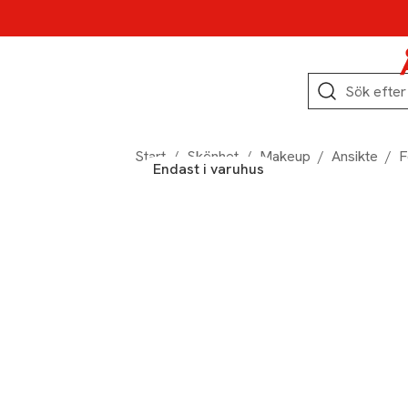
Hoppa till produktnavigation
Hoppa till innehåll
Hoppa till sidfot
Sök
Start
/
Skönhet
/
Makeup
/
Ansikte
/
F
Endast i varuhus
Produktbilder
Hoppa över bildspelet
Produktinformation