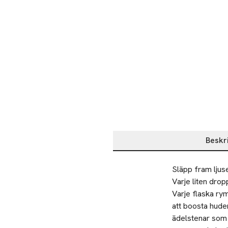
Beskr
Beskrivning
Släpp fram ljuset
Varje liten drop
Varje flaska rym
att boosta huden
ädelstenar som hj