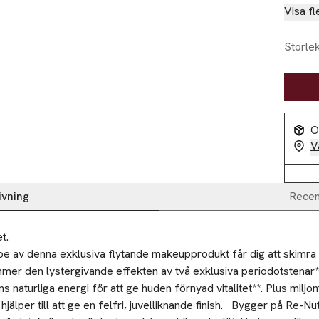
Visa fl
Storle
O
V
ivning
Recen
. 

pe av denna exklusiva flytande makeupprodukt får dig att skimra s
mer den lystergivande effekten av två exklusiva periodotstenar* s
s naturliga energi för att ge huden förnyad vitalitet**. Plus miljont
älper till att ge en felfri, juvelliknande finish.   Bygger på Re-Nut