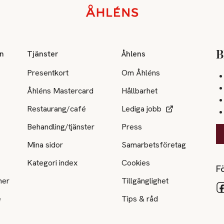
on
Tjänster
Åhlens
B
Presentkort
Om Åhléns
Åhléns Mastercard
Hållbarhet
Restaurang/café
Lediga jobb
Behandling/tjänster
Press
Mina sidor
Samarbetsföretag
Kategori index
Cookies
Fö
ner
Tillgänglighet
e
Tips & råd