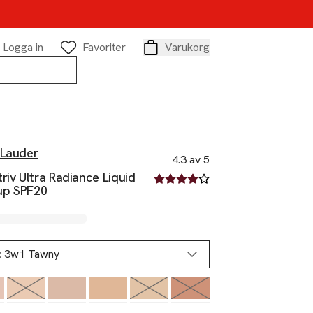
Logga in
Favoriter
Varukorg
Varukorg
 Lauder
4.3 av 5
riv Ultra Radiance Liquid
4.3 av fem stjärnor
p SPF20
:
3w1 Tawny
Slut i lager