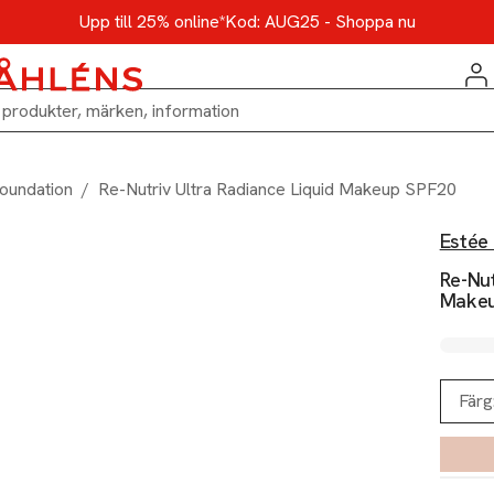
Upp till 25% online*
Kod: AUG25 - Shoppa nu
oundation
/
Re-Nutriv Ultra Radiance Liquid Makeup SPF20
Estée
Re-Nut
Makeu
Färg