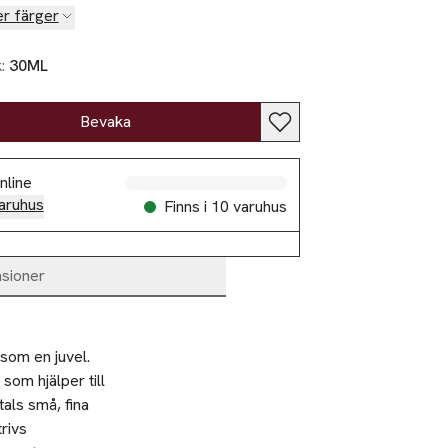
er färger
k:
30ML
Slut i lager
Bevaka
Slut i lager
nline
Slut i lager
aruhus
Finns i 10 varuhus
sioner
Slut i lager
Slut i lager
om en juvel.  

om hjälper till 
als små, fina 
rivs 