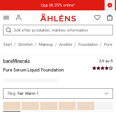
Hoppa till navigationsmenyn
Hoppa till innehåll
Hoppa till sidfot
Kod: AUG25 - Shoppa nu
Upp till 25% online*
Logga in
Favoriter
Var
Sök
Start
/
Skönhet
/
Makeup
/
Ansikte
/
Foundation
/
Pure S
Produktbilder
Hoppa över bildspelet
Produktinformation
bareMinerals
3.9 av 5
3.9 av fem st
Pure Serum Liquid Foundation
Färg:
Fair Warm 1