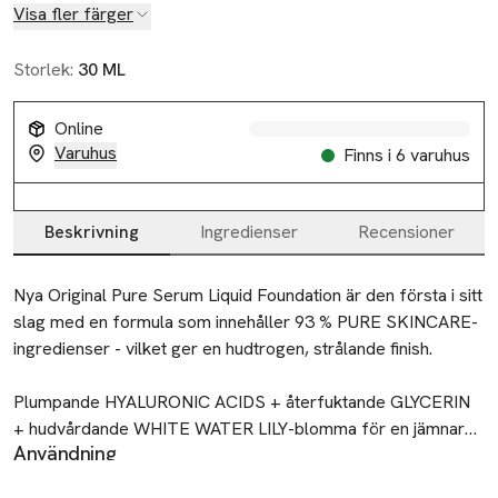
Visa fler färger
Storlek:
30 ML
Online
Varuhus
Finns i 6 varuhus
Beskrivning
Ingredienser
Recensioner
Beskrivning
Nya Original Pure Serum Liquid Foundation är den första i sitt 
slag med en formula som innehåller 93 % PURE SKINCARE-
ingredienser - vilket ger en hudtrogen, strålande finish.

Plumpande HYALURONIC ACIDS + återfuktande GLYCERIN 
+ hudvårdande WHITE WATER LILY-blomma för en jämnare 
Användning
hud inom 7 dagar*.

Att applicera med fingertoppen är att föredra, för en