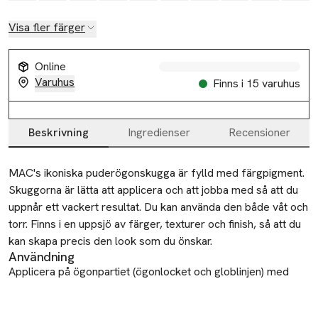
Visa fler färger
Online
Varuhus
Finns i 15 varuhus
Beskrivning
Ingredienser
Recensioner
Beskrivning
MAC's ikoniska puderögonskugga är fylld med färgpigment. 
Skuggorna är lätta att applicera och att jobba med så att du 
uppnår ett vackert resultat. Du kan använda den både våt och 
torr. Finns i en uppsjö av färger, texturer och finish, så att du 
kan skapa precis den look som du önskar.
Användning
Applicera på ögonpartiet (ögonlocket och globlinjen) med
239 Borste med en tryckande rörelse för att bygga färg och
ge ett starkare uttryck. Används över Prep + Prime 24 Hour