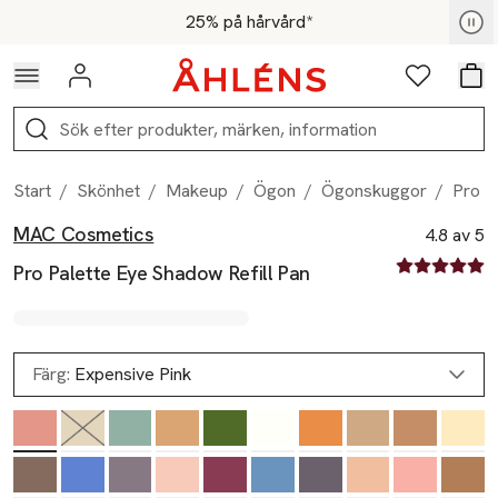
Hoppa till navigationsmenyn
Hoppa till innehåll
Hoppa till sidfot
För medlemmar - Shoppa nu
25% på hårvård*
Logga in
Favoriter
Var
Sök
Start
/
Skönhet
/
Makeup
/
Ögon
/
Ögonskuggor
/
Pro P
MAC Cosmetics
Produktbilder
Hoppa över bildspelet
Produktinformation
4.8 av 5
4.8 av fem st
Pro Palette Eye Shadow Refill Pan
Färg:
Expensive Pink
Slut i lager