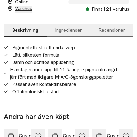
Online
Varuhus
Finns i 21 varuhus
Beskrivning
Ingredienser
Recensioner
Beskrivning
Pigmenteffekt i ett enda svep
Lätt, silkeslen formula
Jämn och sömlös applicering
Framtagen med upp till 25 % högre pigmentmängd
jämfört med tidigare M·A·C-ögonskuggspaletter
Passar även kontaktlinsbärare
Oftalmologiskt testad
Kan användas blöt eller torr
Våt för intensiva looker hela dagen, 8 timmar
Våt för intensiv färg som inte sätter sig i veck eller flyter
Andra har även köpt
ut
Hoppa över bildspelet
MAC Connect In Colour Eye Shadow Palette är en fantastisk 
Användning
ögonskuggspalett som erbjuder sex eleganta nyanser 
MAC Cosmetics
MAC Cosmetics
MAC Cosmetics