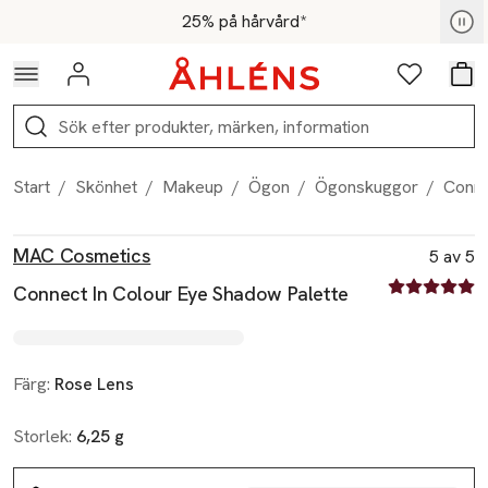
Hoppa till navigationsmenyn
Hoppa till innehåll
Hoppa till sidfot
För medlemmar - Shoppa nu
25% på hårvård*
Logga in
Favoriter
Var
Sök
Start
/
Skönhet
/
Makeup
/
Ögon
/
Ögonskuggor
/
Conne
Produktbilder
Hoppa över bildspelet
Produktinformation
MAC Cosmetics
5 av 5
5 av fem stjä
Connect In Colour Eye Shadow Palette
Färg:
Rose Lens
Storlek:
6,25 g