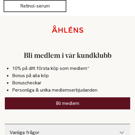
näring, mjukgör, förbättrar hudens utseende, ger lyster, 
Retinol-serum
stärker upp och minimerar utseendet av fina linjer och rynkor.
Sidfot
Bli medlem i vår kundklubb
10% på ditt första köp som medlem*
Bonus på alla köp
Bonuscheckar
Personliga & unika medlemserbjudanden
Bli medlem
Vanliga frågor