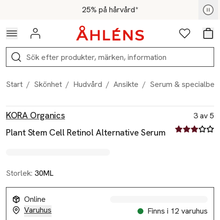
Hoppa till navigationsmenyn
Hoppa till innehåll
Hoppa till sidfot
För medlemmar - Shoppa nu
25% på hårvård*
Logga in
Favoriter
Var
Sök
Start
/
Skönhet
/
Hudvård
/
Ansikte
/
Serum & specialbeh
Produktbilder
Hoppa över bildspelet
Produktinformation
KORA Organics
3 av 5
3 av fem stjä
Plant Stem Cell Retinol Alternative Serum
Storlek:
30ML
Online
Varuhus
Finns i 12 varuhus