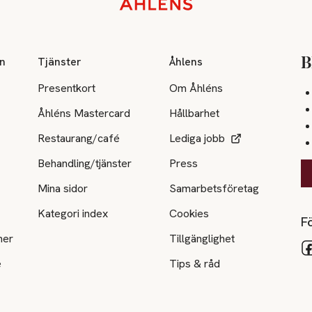
on
Tjänster
Åhlens
B
Presentkort
Om Åhléns
Åhléns Mastercard
Hållbarhet
Restaurang/café
Lediga jobb
Behandling/tjänster
Press
Mina sidor
Samarbetsföretag
Kategori index
Cookies
Fö
ner
Tillgänglighet
e
Tips & råd