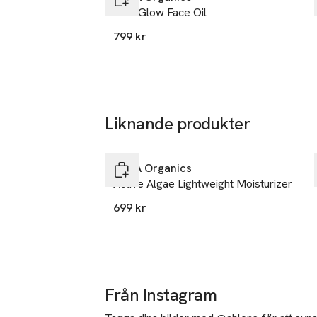
Noni Glow Face Oil
• Stimulerar hud
stressad hud. 

799 kr
• Strukturella pr
• Vår fördelakt
stärkande, lindr
Positivt affirma
Liknande produkter
Hoppa över bildspelet
KORA Organics
Active Algae Lightweight Moisturizer
699 kr
Från Instagram