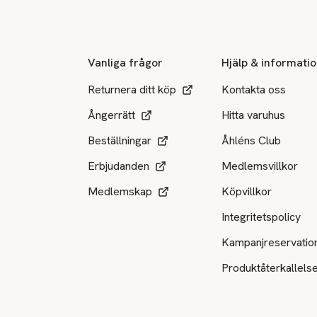
Sidfot
Vanliga frågor
Hjälp & informati
Returnera ditt köp
Kontakta oss
Ångerrätt
Hitta varuhus
Beställningar
Åhléns Club
Erbjudanden
Medlemsvillkor
Medlemskap
Köpvillkor
Integritetspolicy
Kampanjreservatio
Produktåterkallels
Tillgängliga betalsätt