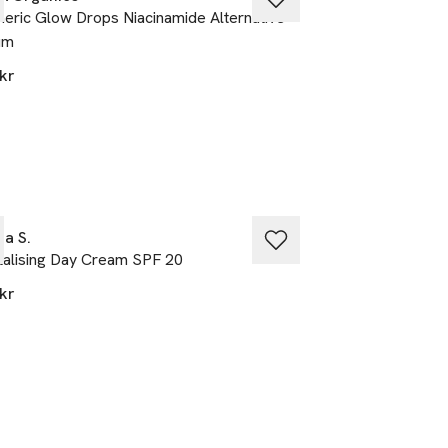
eric Glow Drops Niacinamide Alternative
Turmeric Brighteni
agad och 
um
1
kr
299 kr
erka 
a S.
Exuviance
talising Day Cream SPF 20
Daily Corrector 
kr
639 kr