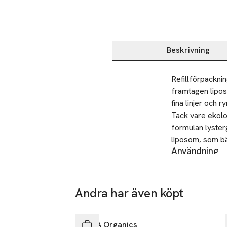
Beskrivning
Beskrivning
Refillförpackni
framtagen lipos
fina linjer och ryn
Tack vare ekolo
formulan lyster
liposom, som bä
Användning
ingredienserna 
Värm upp en lit
lyster. 

ansikte, hals o
SKU: 91127374
VAD GÖR DEN:

Andra har även köpt
Hoppa över bildspelet
• Tillför fukt i
KORA Organics
utseende. 
