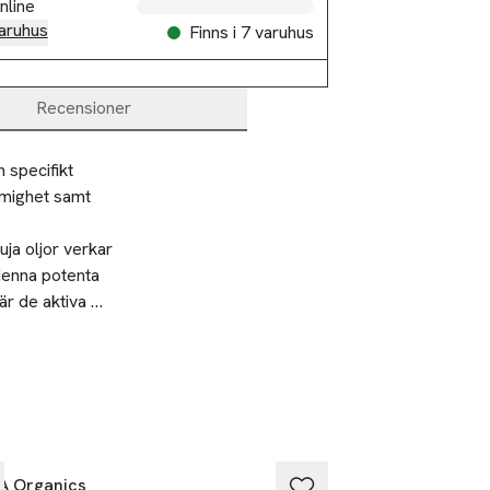
nline
aruhus
Finns i 7 varuhus
Recensioner
specifikt 
mighet samt 
a oljor verkar 
enna potenta 
r de aktiva 
m hud fylld av 
dukten över rent
ligare 
A Organics
KORA Organics