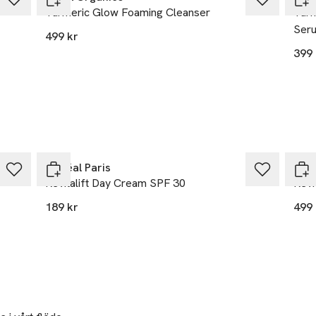
Turmeric Glow Foaming Cleanser
Turm
ens elastin för ökad fasthet, samt verkar återställande vid försv
Ser
499 kr
oteiner förebygger fina linjer och rynkor. 

399 
iga liposom förser huden med anti-age effekter på djupet för att v
ande och lystergivande för din hud. 

tionsord:
L'Oréal Paris
Emm
Revitalift Day Cream SPF 30
Revi
189 kr
499 