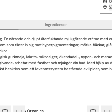
O
V
Ingredienser
ng. En närande och djupt återfuktande mjukgörande crème med en 
om som riktar in sig mot hyperpigmenteringar, mörka fläckar, glå
kor. 

gisk gurkmeja, lakrits, mikroalger, ökendadel-, nypon- och maracuj
givande, arbetar med fasthet och mjukgör din hud. Med hjälp av d
st beskrivs som ett leveranssystem bestående av lipider, som bä
ner i huden och förser den med näringsämnen för synbart hälsosa
en mängd crème mellan handflatorna för att sedan pressa in pro
ch dekolletage på morgon och kväll efter ditt serum.
 huden som stärker barriärskyddet samt ger den ett jämnare och fyl
KORA Organics
KOR