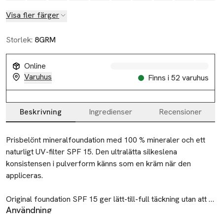
Visa fler färger
Storlek:
8GRM
Online
Varuhus
Finns i 52 varuhus
Beskrivning
Ingredienser
Recensioner
Beskrivning
Prisbelönt mineralfoundation med 100 % mineraler och ett 
naturligt UV-filter SPF 15. Den ultralätta silkeslena 
konsistensen i pulverform känns som en kräm när den 
appliceras. 

Original foundation SPF 15 ger lätt-till-full täckning utan att 
Användning
kännas tung och kakig. Den ger en naturligt lystergivande 
Applicera med SWIRL, TAP and BUFF™-tekniken tills önskad