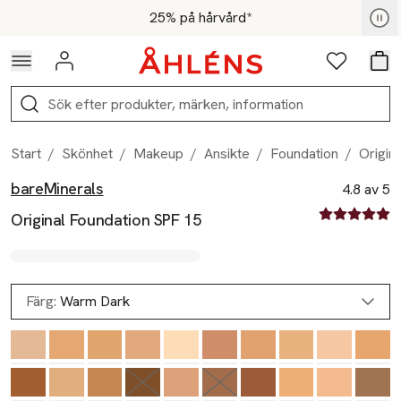
Hoppa till navigationsmenyn
Hoppa till innehåll
Hoppa till sidfot
För medlemmar - Shoppa nu
25% på hårvård*
Logga in
Favoriter
Var
Sök
Start
/
Skönhet
/
Makeup
/
Ansikte
/
Foundation
/
Origin
bareMinerals
Produktbilder
Hoppa över bildspelet
Produktinformation
4.8 av 5
4.8 av fem st
Original Foundation SPF 15
Färg:
Warm Dark