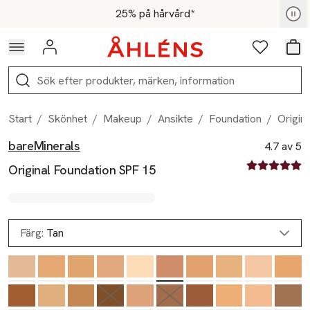
Hoppa till navigationsmenyn
Hoppa till innehåll
Hoppa till sidfot
För medlemmar - Shoppa nu
25% på hårvård*
Logga in
Favoriter
Var
Sök
Start
/
Skönhet
/
Makeup
/
Ansikte
/
Foundation
/
Origin
bareMinerals
Produktbilder
Hoppa över bildspelet
Produktinformation
4.7 av 5
4.7 av fem st
Original Foundation SPF 15
Färg:
Tan