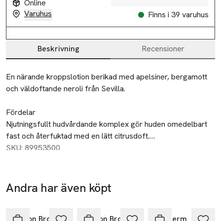
Online
Varuhus
Finns i 39 varuhus
Beskrivning
Recensioner
Beskrivning
En närande kroppslotion berikad med apelsiner, bergamott 
och väldoftande neroli från Sevilla.

Fördelar

Njutningsfullt hudvårdande komplex gör huden omedelbart 
fast och återfuktad med en lätt citrusdoft.

SKU: 89953500
Upplev

Massera in i rengjord hud för ett lyxigt tillägg till din badrutin. 

Andra har även köpt
Doften

Hoppa över bildspelet
Toppnoter: apelsin, bergamott och mandarin.

Hjärtnoter: neroli, kardemumma och galbanum.

Molton Brown
Molton Brown
Biotherm