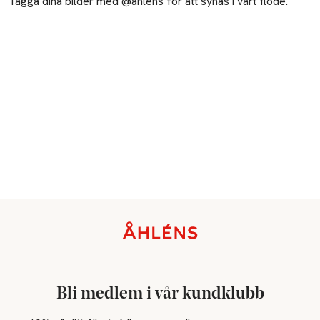
Tagga dina bilder med @ahlens för att synas i vårt flöde.
Sidfot
Bli medlem i vår kundklubb