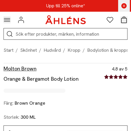
Hoppa till navigationsmenyn
Hoppa till innehåll
Hoppa till sidfot
Kod: AUG25 - Shoppa nu
Upp till 25% online*
Logga in
Favoriter
Var
Sök
Start
/
Skönhet
/
Hudvård
/
Kropp
/
Bodylotion & kroppso
Produktbilder
Hoppa över bildspelet
Produktinformation
Molton Brown
4.8 av 5
4.8 av fem st
Orange & Bergamot Body Lotion
Färg:
Brown Orange
Storlek:
300 ML