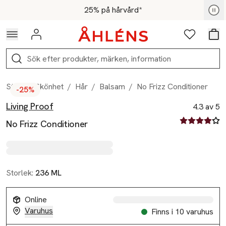
Hoppa till navigationsmenyn
Hoppa till innehåll
Hoppa till sidfot
För medlemmar - Shoppa nu
25% på hårvård*
Logga in
Favoriter
Var
Sök
Start
/
Skönhet
/
Hår
/
Balsam
/
No Frizz Conditioner
-25%
Living Proof
Produktbilder
Hoppa över bildspelet
Produktinformation
4.3 av 5
4.3 av fem st
No Frizz Conditioner
Storlek:
236 ML
Online
Varuhus
Finns i 10 varuhus