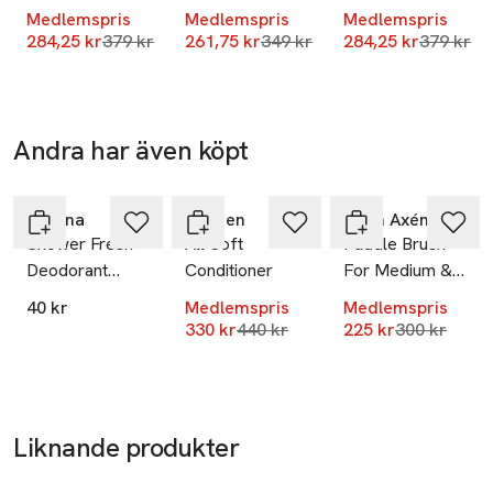
Medlemspris
Medlemspris
Medlemspris
Lägsta pris 30 dagar
Lägsta pris 30 dagar
Lägsta pr
284,25 kr
379 kr
261,75 kr
349 kr
284,25 kr
379 kr
Andra har även köpt
-25%
-25%
Hoppa över bildspelet
Rexona
Redken
Björn Axén
Shower Fresh
All Soft
Paddle Brush
Deodorant
Conditioner
For Medium &
RollOn
Long Hair
40 kr
Medlemspris
Medlemspris
Lägsta pris 30 dagar
Lägsta pris
330 kr
440 kr
225 kr
300 kr
Liknande produkter
-25%
-25%
-25%
Hoppa över bildspelet