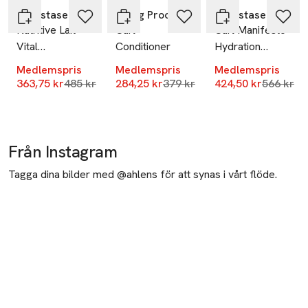
Kérastase
Living Proof
Kérastase
Nutritive Lait
Curl
Curl Manifesto
Vital
Conditioner
Hydration
Conditioner
Essentielle
Medlemspris
Medlemspris
Medlemspris
Conditioner
Lägsta pris 30 dagar
Lägsta pris 30 dagar
Lägsta pr
363,75 kr
485 kr
284,25 kr
379 kr
424,50 kr
566 kr
Från Instagram
Tagga dina bilder med @ahlens för att synas i vårt flöde.