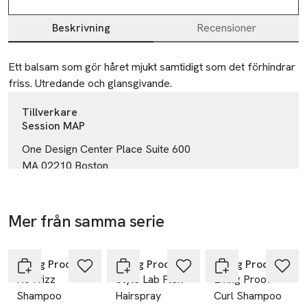
Beskrivning
Recensioner
Beskrivning
Ett balsam som gör håret mjukt samtidigt som det förhindrar 
friss. Utredande och glansgivande.
Tillverkare
Session MAP
One Design Center Place Suite 600
MA 02210 Boston
USA
questions@livingproof.com
E-post
Mer från samma serie
Mobilnummer
-25%
-25%
-25%
Hoppa över bildspelet
SKU: 65536451
Living Proof
Living Proof
Living Proof
No Frizz
Style Lab Flex
Living Proof
Shampoo
Hairspray
Curl Shampoo