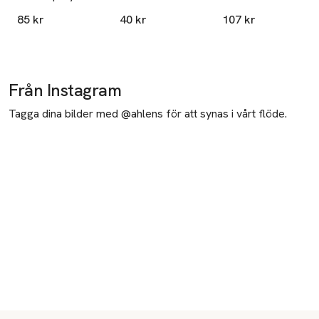
Deodorant
Clean Scent
85 kr
40 kr
107 kr
RollOn
Deodorant
Från Instagram
Tagga dina bilder med @ahlens för att synas i vårt flöde.