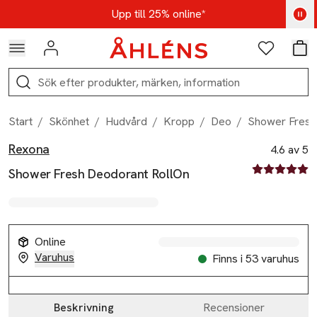
Hoppa till navigationsmenyn
Hoppa till innehåll
Hoppa till sidfot
Kod: AUG25 - Shoppa nu
Upp till 25% online*
Logga in
Favoriter
Var
Sök
Start
/
Skönhet
/
Hudvård
/
Kropp
/
Deo
/
Shower Fresh
Rexona
Produktbilder
Hoppa över bildspelet
Produktinformation
4.6 av 5
4.6 av fem st
Shower Fresh Deodorant RollOn
Online
Varuhus
Finns i 53 varuhus
Beskrivning
Recensioner