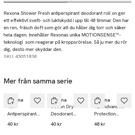
Beskrivning
Rexona Shower Fresh antiperspirant deodorant roll on ger 
ett effektivt svett- och luktskydd i upp till 48 timmar. Den har 
en ren, fräsch doft som gör att du håller dig torr och säker 
hela dagen. Innehåller Rexonas unika MOTIONSENSE™-
teknologi  som reagerar på kroppsrörelse. Så ju mer du rör 
dig, desto mer skyddar den.
SKU: 43051838
Mer från samma serie
Hoppa över bildspelet
Rexona
Rexona
Rexona
48h
Cotton Dry
72h Advanced
Antiperspirant
Deodorant
Protection
Deo Roll-on
RollOn
Antiperspirant
40 kr
40 kr
48 kr
Deo Roll-on