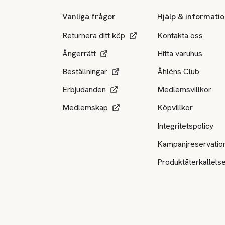
Vanliga frågor
Hjälp & informati
Returnera ditt köp
Kontakta oss
Ångerrätt
Hitta varuhus
Beställningar
Åhléns Club
Erbjudanden
Medlemsvillkor
Medlemskap
Köpvillkor
Integritetspolicy
Kampanjreservatio
Produktåterkallels
Tillgängliga betalsätt