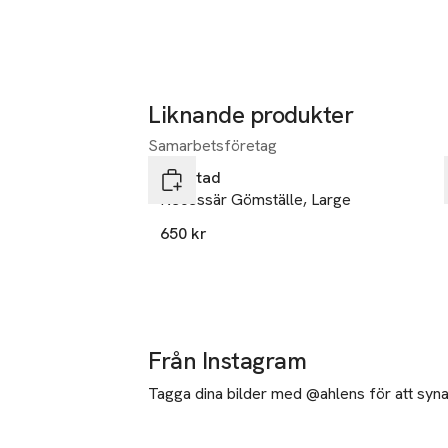
Liknande produkter
Samarbetsföretag
Hoppa över bildspelet
Gyllstad
Necessär Gömställe, Large
650 kr
Från Instagram
Tagga dina bilder med @ahlens för att synas