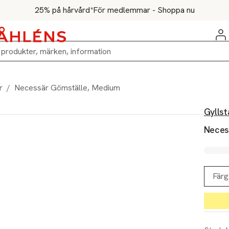
25% på hårvård*
För medlemmar - Shoppa nu
r
/
Necessär Gömställe, Medium
Gylls
Neces
Färg