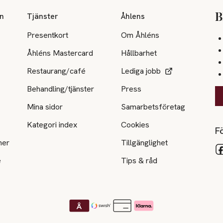
on
Tjänster
Åhlens
B
Presentkort
Om Åhléns
Åhléns Mastercard
Hållbarhet
Restaurang/café
Lediga jobb
Behandling/tjänster
Press
Mina sidor
Samarbetsföretag
Kategori index
Cookies
Fö
ner
Tillgänglighet
e
Tips & råd