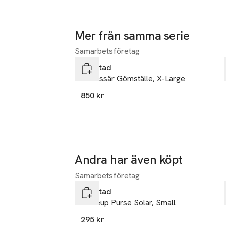
Material: Ytter
certifierad bomul
Mer från samma serie
Storlek: L 22 x 
Samarbetsföretag
Hoppa över bildspelet
Tvättråd: Maskin
Gyllstad
Necessär Gömställe, X-Large
850 kr
Andra har även köpt
Samarbetsföretag
Hoppa över bildspelet
Gyllstad
Makeup Purse Solar, Small
295 kr