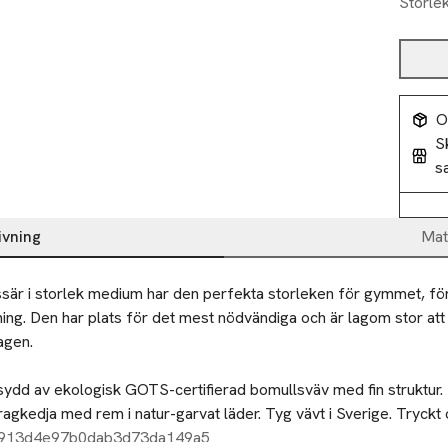
Storle
O
S
s
ivning
Mat
sär i storlek medium har den perfekta storleken för gymmet, för 
ning. Den har plats för det mest nödvändiga och är lagom stor att 
gen. 

ydd av ekologisk GOTS-certifierad bomullsväv med fin struktur.
ragkedja med rem i natur-garvat läder. Tyg vävt i Sverige. Tryckt
Ulrika Gyllstad.

a913d4e97b0dab3d73da149a5