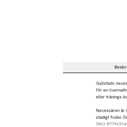
Beskr
Beskrivning
Gyllstads neces
för en övernatt
eller tränings-ba
Necessären är s
stadigt foder. D
inom EU. Design 
SKU: 877f631