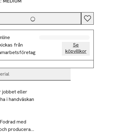
k:
MEDIUM
nline
kickas från
Se
köpvillkor
amarbetsföretag
erial
jobbet eller 
ha i handväskan 
 Fodrad med 
 och producerad 