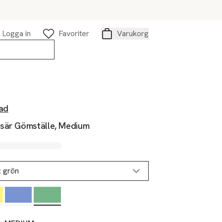
Logga in
Favoriter
Varukorg
Varukorg
tad
sär Gömställe, Medium
:
grön