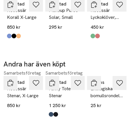
Gyllstad
Gyllstad
Gyllstad
Necessär
Makeup Purse
Necessär
Korall X-Large
Solar, Small
Lyckoklöver,
Medium
850 kr
295 kr
450 kr
Produkten finns i färgerna:
blå
svart
orange
,
,
,
Produkten finns i fä
grön-blå
röd-rosa
,
,
Andra har även köpt
Ta 2 betala
35:-
Samarbetsföretag
Samarbetsföretag
Hoppa över bildspelet
Gyllstad
Gyllstad
Åhléns
Necessär
Fanny Tote
Ekologiska
Stenar, X-Large
Stenar
bomullsrondeller,
80 st
850 kr
1 250 kr
25 kr
Produkten finns i färgerna:
blå på vit
svart på vit
,
,