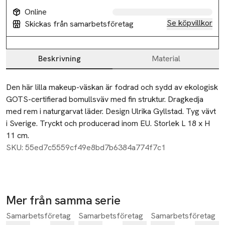
Online
Se köpvillkor
Skickas från samarbetsföretag
Beskrivning
Material
Beskrivning
Den här lilla makeup-väskan är fodrad och sydd av ekologisk 
GOTS-certifierad bomullsväv med fin struktur. Dragkedja 
med rem i naturgarvat läder. Design Ulrika Gyllstad. Tyg vävt 
i Sverige. Tryckt och producerad inom EU. Storlek L 18 x H 
11 cm.
SKU: 55ed7c5559cf49e8bd7b6384a774f7c1
Mer från samma serie
Samarbetsföretag
Samarbetsföretag
Samarbetsföretag
Hoppa över bildspelet