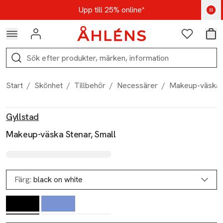
Hoppa till navigationsmenyn
Hoppa till innehåll
Hoppa till sidfot
Kod: AUG25 - Shoppa nu
Upp till 25% online*
Logga in
Favoriter
Var
Sök
Start
/
Skönhet
/
Tillbehör
/
Necessärer
/
Makeup-väska S
Produktbilder
Hoppa över bildspelet
Produktinformation
Gyllstad
Makeup-väska Stenar, Small
Färg:
black on white