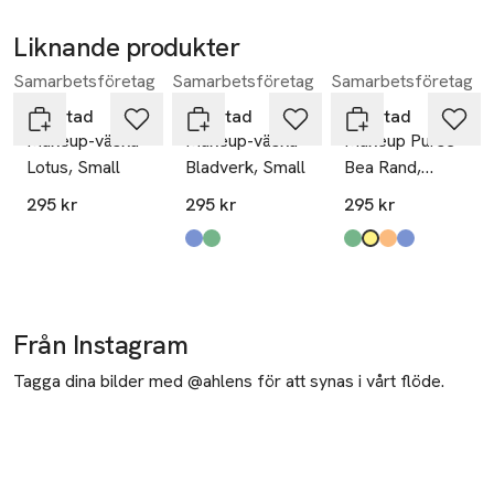
Liknande produkter
Samarbetsföretag
Samarbetsföretag
Samarbetsföretag
Hoppa över bildspelet
Gyllstad
Gyllstad
Gyllstad
Makeup-väska
Makeup-väska
Makeup Purse
Lotus, Small
Bladverk, Small
Bea Rand,
Small
295 kr
295 kr
295 kr
Produkten finns i färgerna:
petrol
green
,
,
Produkten finns i fä
limebladsgrön
palermo-gul
sevilla-orange
riviera-blå
,
,
,
,
Från Instagram
Tagga dina bilder med @ahlens för att synas i vårt flöde.