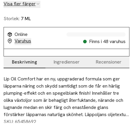
Visa fler färger
Storlek:
7 ML
Online
Varuhus
Finns i 48 varuhus
Beskrivning
Ingredienser
Recensioner
Beskrivning
Lip Oil Comfort har en ny, uppgraderad formula som ger 
läpparna näring och skydd samtidigt som de får en härlig 
plumping-effekt och en spegelblank finish! Innehåller tre 
olika växtoljor som är behagligt återfuktande, närande och 
lugnande medan en skir färg och enastående glans 
förstärker läpparnas naturliga skönhet. Läppoljans oljetextur 
känns inte klibbig, utan glider lätt över läpparna vid 
SKU: 65458692
applicering och lämnar en behaglig känsla. Innehåller 93% 