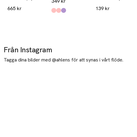
349 kr
oil03 7ml/lip
665 kr
139 kr
oil04 1,4ml/lip
Produkten finns i färgerna:
Sugar Coral
Soft Pink
Wild Plum
,
,
,
oil 09 1,4ml 18
ml
Från Instagram
Tagga dina bilder med @ahlens för att synas i vårt flöde.