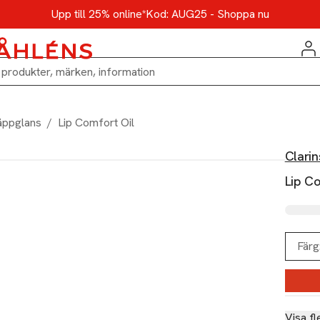
Upp till 25% online*
Kod: AUG25 - Shoppa nu
äppglans
/
Lip Comfort Oil
Clarin
Lip Co
Färg
Visa fl