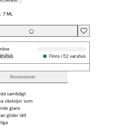
k:
7 ML
nline
aruhus
Finns i 52 varuhus
Recensioner
dd samtidigt 
ka växtoljor som 
nde glans 
n glider lätt 
iga 