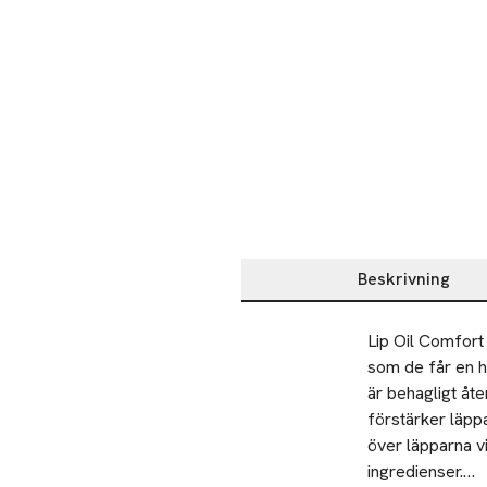
Beskrivning
Beskrivning
Lip Oil Comfort
som de får en hä
är behagligt åt
förstärker läppa
över läpparna vi
ingredienser.
