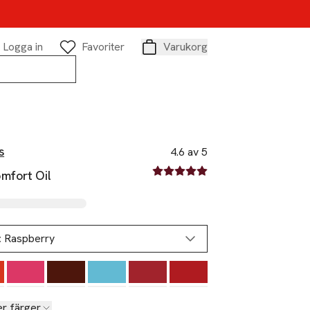
Logga in
Favoriter
Varukorg
Varukorg
s
4.6 av 5
4.6 av fem stjärnor
mfort Oil
:
Raspberry
er färger