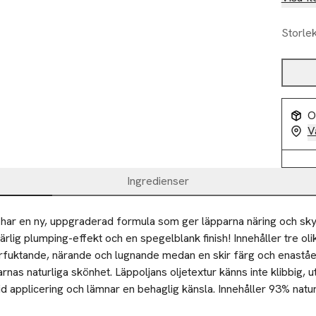
Storle
O
V
Ingredienser
 har en ny, uppgraderad formula som ger läpparna näring och sky
rlig plumping-effekt och en spegelblank finish! Innehåller tre oli
erfuktande, närande och lugnande medan en skir färg och enaståe
rnas naturliga skönhet. Läppoljans oljetextur känns inte klibbig, uta
d applicering och lämnar en behaglig känsla. Innehåller 93% naturl