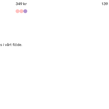
349 kr
139 
Produkten finns i färgerna:
Sugar Coral
Soft Pink
Wild Plum
,
,
,
 i vårt flöde.