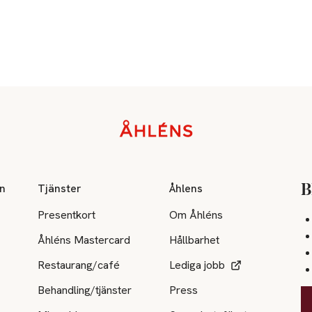
on
Tjänster
Åhlens
B
Presentkort
Om Åhléns
Åhléns Mastercard
Hållbarhet
Restaurang/café
Lediga jobb
Behandling/tjänster
Press