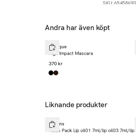
SKU: 65458690
• Närande läppol
• Ger en plumpin
• Behaglig textu
Andra har även köpt
ansvarsfullt skö
Hoppa över bildspelet
hjälper till att
Clinique
användas på 4 ol
High Impact Mascara
närande läppma
370 kr
Produkten finns i färgerna:
Black
Black/Brown
,
,
Liknande produkter
Hoppa över bildspelet
Clarins
Value Pack Lip oil01 7ml/lip oil03 7ml/lip