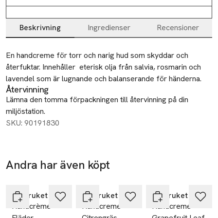
Beskrivning
Ingredienser
Recensioner
Beskrivning
En handcreme för torr och narig hud som skyddar och 
återfuktar. Innehåller  eterisk olja från salvia, rosmarin och 
lavendel som är lugnande och balanserande för händerna.
Återvinning
Lämna den tomma förpackningen till återvinning på din
miljöstation.
SKU: 90191830
Andra har även köpt
Hoppa över bildspelet
L:a Bruket
L:a Bruket
L:a Bruket
Handcrème
Handcreme
Handcreme
Fläder
Citrongräs
Grapefruit Leaf