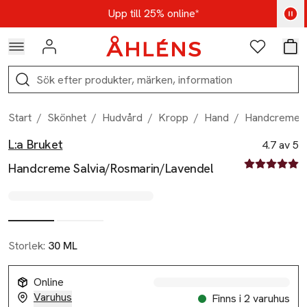
Hoppa till navigationsmenyn
Hoppa till innehåll
Hoppa till sidfot
Kod: AUG25 - Shoppa nu
Upp till 25% online*
Logga in
Favoriter
Var
Sök
Start
/
Skönhet
/
Hudvård
/
Kropp
/
Hand
/
Handcreme S
L:a Bruket
Produktbilder
Hoppa över bildspelet
Produktinformation
4.7 av 5
4.7 av fem st
Handcreme Salvia/Rosmarin/Lavendel
Storlek:
30 ML
Online
Varuhus
Finns i 2 varuhus