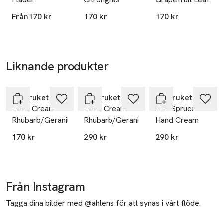
Från
170 kr
170 kr
170 kr
Liknande produkter
Hoppa över bildspelet
L:a Bruket
L:a Bruket
L:a Bruket
Hand Cream
Hand Cream
221 Spruce
Rhubarb/Geranium
Rhubarb/Geranium
Hand Cream
170 kr
290 kr
290 kr
Från Instagram
Tagga dina bilder med @ahlens för att synas i vårt flöde.