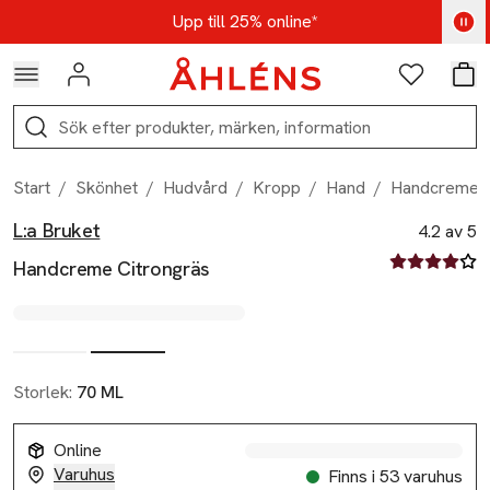
Hoppa till navigationsmenyn
Hoppa till innehåll
Hoppa till sidfot
Kod: AUG25 - Shoppa nu
Upp till 25% online*
Logga in
Favoriter
Var
Sök
Start
/
Skönhet
/
Hudvård
/
Kropp
/
Hand
/
Handcreme C
L:a Bruket
Produktbilder
Hoppa över bildspelet
Produktinformation
4.2 av 5
4.2 av fem st
Handcreme Citrongräs
Storlek:
70 ML
Online
Varuhus
Finns i 53 varuhus