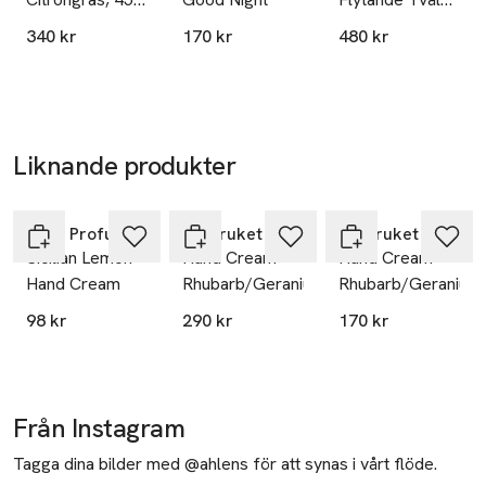
ml
Lemongrass
340 kr
170 kr
480 kr
Liknande produkter
Hoppa över bildspelet
Rudy Profumi
L:a Bruket
L:a Bruket
Sicilian Lemon
Hand Cream
Hand Cream
Hand Cream
Rhubarb/Geranium
Rhubarb/Geranium
98 kr
290 kr
170 kr
Från Instagram
Tagga dina bilder med @ahlens för att synas i vårt flöde.