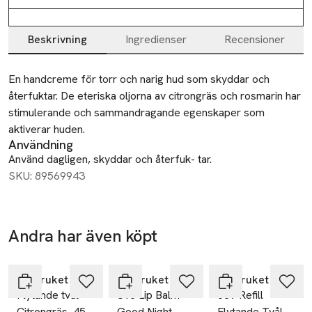
Beskrivning
Ingredienser
Recensioner
Beskrivning
En handcreme för torr och narig hud som skyddar och 
återfuktar. De eteriska oljorna av citrongräs och rosmarin har 
stimulerande och sammandragande egenskaper som 
aktiverar huden.
Användning
Använd dagligen, skyddar och återfuk- tar.
SKU: 89569943
Andra har även köpt
Hoppa över bildspelet
L:a Bruket
L:a Bruket
L:a Bruket
Flytande tvål
310 Lip Balm
069 Refill
Citrongräs, 450
Good Night
Flytande Tvål