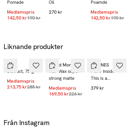
Pomade
Oil
Poamde
Mobilnummer
SKU: 66003125
Medlemspris
270 kr
Medlemspris
Lägsta pris 30 dagar
Lägsta pr
142,50 kr
190 kr
142,50 kr
190 kr
Liknande produkter
-25%
-25%
Hoppa över bildspelet
D:Fi
Beard Monkey
DAVINES
D:struct, 75 g
Hair Wax super
More Inside
strong matte
This is a
Medlemspris
Medium hold
Lägsta pris 30 dagar
213,75 kr
285 kr
Medlemspris
379 kr
Pliable Paste
Lägsta pris 30 dagar
169,50 kr
226 kr
Från Instagram