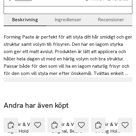
Beskrivning
Ingredienser
Recensioner
Beskrivning
Forming Paste är perfekt för att styla ditt hår smidigt och ger 
struktur samt volym till frisyren. Den har en lagom styrka 
som ger ett matt avslut. Produkten är lätt att applicera och 
håller hela dagen ut med en härlig volym och bra struktur. 
Passar både för den som vill ha en lagom naturlig frisyr och 
för den som vill styla mer efter önskemål. Tvättas enkelt 
bort med bara vatten. 100g
Tillverkare
By Bazgir & Veljkovic AB
Finlandsgatan 12
Andra har även köpt
16474 Kista
-25%
-25%
Hoppa över bildspelet
Sweden
Bazgir & Veljkovic
Bazgir & Veljkovic
Bazgir & Veljkovic
contact@bazgirveljkovic.com
Light Hold
Original, Beard
Strong Hold
E-post