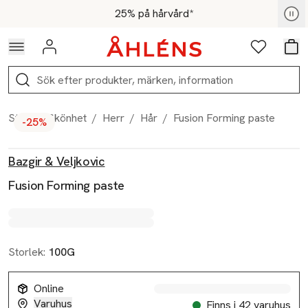
Hoppa till navigationsmenyn
Hoppa till innehåll
Hoppa till sidfot
För medlemmar - Shoppa nu
25% på hårvård*
Logga in
Favoriter
Var
Sök
Start
/
Skönhet
/
Herr
/
Hår
/
Fusion Forming paste
-25%
Produktbilder
Hoppa över bildspelet
Produktinformation
Bazgir & Veljkovic
Fusion Forming paste
Storlek:
100G
Online
Varuhus
Finns i 42 varuhus