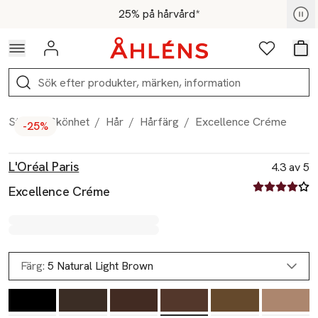
Hoppa till navigationsmenyn
Hoppa till innehåll
Hoppa till sidfot
För medlemmar - Shoppa nu
25% på hårvård*
Logga in
Favoriter
Var
Sök
Start
/
Skönhet
/
Hår
/
Hårfärg
/
Excellence Créme
-25%
Produktbilder
Hoppa över bildspelet
Produktinformation
L'Oréal Paris
4.3 av 5
4.3 av fem st
Excellence Créme
Färg:
5 Natural Light Brown