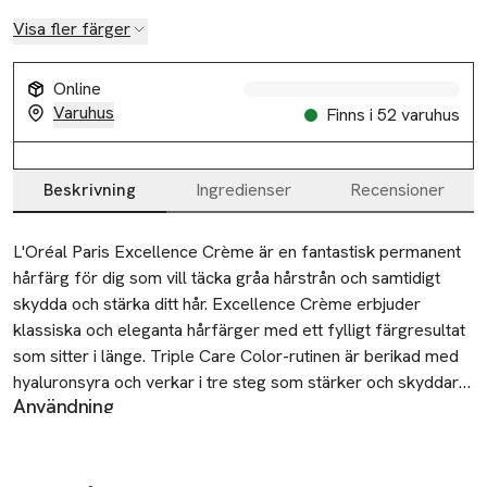
Visa fler färger
Online
Varuhus
Finns i 52 varuhus
Beskrivning
Ingredienser
Recensioner
Beskrivning
L'Oréal Paris Excellence Crème är en fantastisk permanent 
hårfärg för dig som vill täcka gråa hårstrån och samtidigt 
skydda och stärka ditt hår. Excellence Crème erbjuder 
klassiska och eleganta hårfärger med ett fylligt färgresultat 
som sitter i länge. Triple Care Color-rutinen är berikad med 
hyaluronsyra och verkar i tre steg som stärker och skyddar 
Användning
håret, ger 10X mer fukt** och har en färgblandning som är 
Läs den bifogade bruksanvisningen i förpackningen som
2X fastare* så att det inte droppar under färgning. Täcker 
guidar dig genom processen steg för steg. Tips: Lägg en
alla gråa hårstrån upp till 100% och passar alla hårtyper.

gammal handduk om axlarma under färgning. Använd alltid