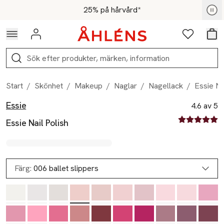
Hoppa till navigationsmenyn
Hoppa till innehåll
Hoppa till sidfot
För medlemmar - Shoppa nu
25% på hårvård*
Logga in
Favoriter
Var
Sök
Start
/
Skönhet
/
Makeup
/
Naglar
/
Nagellack
/
Essie Na
Essie
Produktbilder
Hoppa över bildspelet
Produktinformation
4.6 av 5
4.6 av fem st
Essie Nail Polish
Färg:
006 ballet slippers