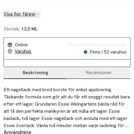
Visa fler färger
Storlek:
13,5 ML
Online
Varuhus
Finns i 52 varuhus
Beskrivning
Recensioner
Beskrivning
Ett nagellack med bred borste för enkel applicering. 
Täckande formula som gör att du får ett snyggt resultat bara 
efter ett lager. Grundaren Essie Weingartens bästa råd för 
att få den perfekta manikyren är att måla ett lager Essie 
baslack, två lager Essie nagellack och avsluta med ett lager 
Essie överlack. Vänta två minuter mellan varje lackning för 
Användning
bästa resultat.