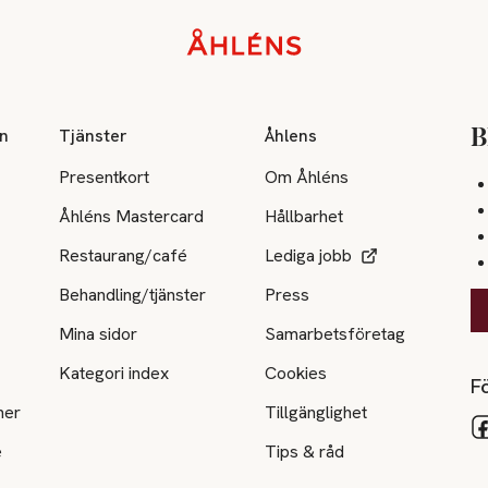
on
Tjänster
Åhlens
B
Presentkort
Om Åhléns
Åhléns Mastercard
Hållbarhet
Restaurang/café
Lediga jobb
Behandling/tjänster
Press
Mina sidor
Samarbetsföretag
Kategori index
Cookies
Fö
ner
Tillgänglighet
e
Tips & råd