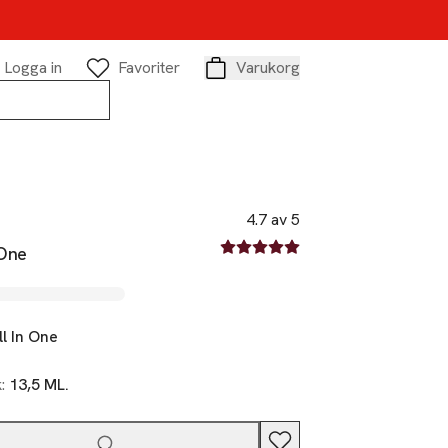
Logga in
Favoriter
Varukorg
Varukorg
4.7 av 5
4.7 av fem stjärnor
 One
ll In One
k:
13,5 ML.