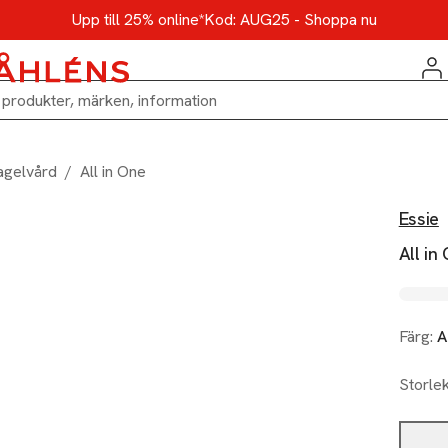
Upp till 25% online*
Kod: AUG25 - Shoppa nu
agelvård
/
All in One
Essie
All in
Färg:
A
Storle