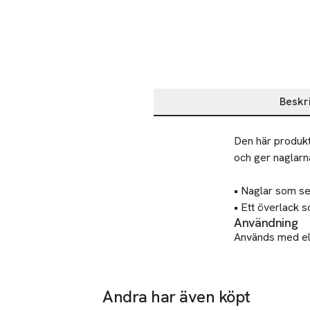
Beskr
Beskrivning
Den här produkt
och ger naglarna
• Naglar som ser
• Ett överlack s
Användning
Används med elle
med 2 lager Ess
finish. En perfe
Andra har även köpt
Tillverkare