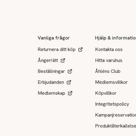
Sidfot
Vanliga frågor
Hjälp & informati
Returnera ditt köp
Kontakta oss
Ångerrätt
Hitta varuhus
Beställningar
Åhléns Club
Erbjudanden
Medlemsvillkor
Medlemskap
Köpvillkor
Integritetspolicy
Kampanjreservatio
Produktåterkallels
Tillgängliga betalsätt