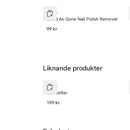
L'oréal CPD
Hoppa över bildspelet
30
Essie
rue d’Alsace
Good As Gone Nail Polish Remover
75008 Paris
99 kr
France
kontakt@lor
E-post
Mobilnumme
SKU: 90226939
Liknande produkter
Hoppa över bildspelet
Essie
Gel Setter
159 kr