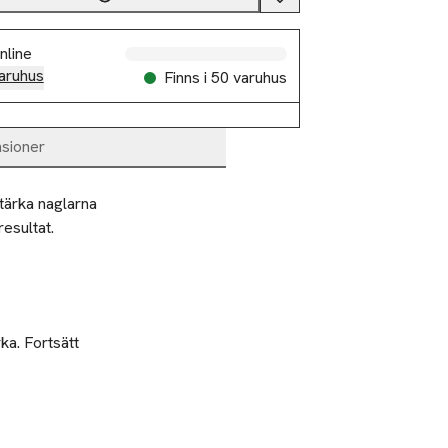
nline
aruhus
Finns i 50 varuhus
sioner
tärka naglarna 
sultat. 

ka. Fortsätt
en skyddande