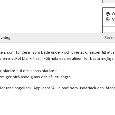
O
V
ivning
Recen
en, som fungerar som både under- och överlack, hjälper till att s
 en mycket blank finish. Följ hela essie-rutinen för bästa möjliga re
 starkare ut och känns starkare 

om ger strålande glans och håller längre.
r utan nagellack. Applicera 'All in one' som underlack och låt tor
ie-nagellack. Avsluta med 1 lager 'all in one' som överlack för 
kt match för nagelkonst.