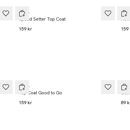
Essie
Essi
Speed Setter Top Coat
New 
159 kr
159 
eal.com
r
Essie
Dep
Top Coat Good to Go
Gel 
159 kr
89 k