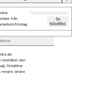
nline
kickas från
Se
köpvillkor
amarbetsföretag
dienser
tra din 
 innehåller den 
lj, förbättrar 
renare, lenare 
ller skonsamma 
h borsta i minst
h och naturlig 
om du använder en
ppnå full