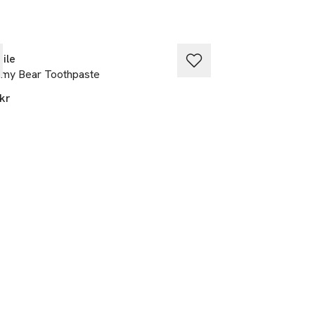
ile
Hismile
my Bear Toothpaste
Blue Raspberry T
kr
139 kr