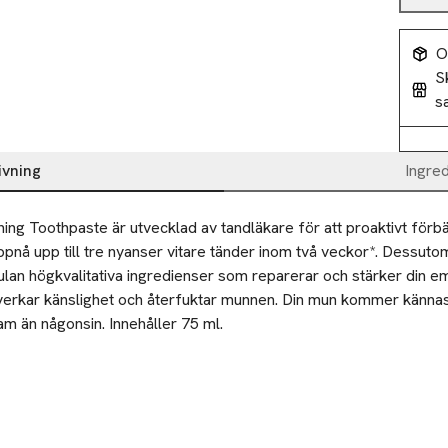
O
S
s
ivning
Ingre
ing Toothpaste är utvecklad av tandläkare för att proaktivt förbät
pnå upp till tre nyanser vitare tänder inom två veckor*. Dessutom
lan högkvalitativa ingredienser som reparerar och stärker din ema
erkar känslighet och återfuktar munnen. Din mun kommer kännas 
m än någonsin. Innehåller 75 ml. 

äker att använda även för känsliga tänder då den endast innehå
rämen på Etinour's Essential Toothbrush med mjuka borststrån oc
 har låg slipgrad. Sofistikerade smaken av Green Mint är en fräsc
spotta ut (svälj inte). Skölj inte. Använd ca 2 cm tandkräm, och 
mindre borsthuvud, så applicera tandkrämen två gånger för att u