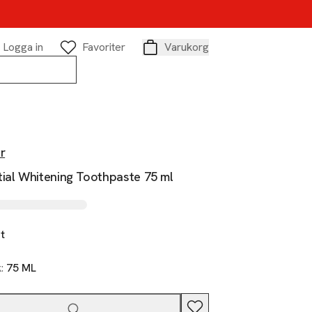
Logga in
Favoriter
Varukorg
Varukorg
r
tial Whitening Toothpaste 75 ml
it
k:
75 ML