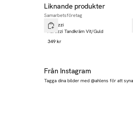
Andedräkt - bety
Liknande produkter
Samarbetsföretag
När vi mäter ny
Hoppa över bildspelet
Aurezzi
Aurezzi Tandkräm Vit/Guld
349 kr
Från Instagram
Tagga dina bilder med @ahlens för att synas