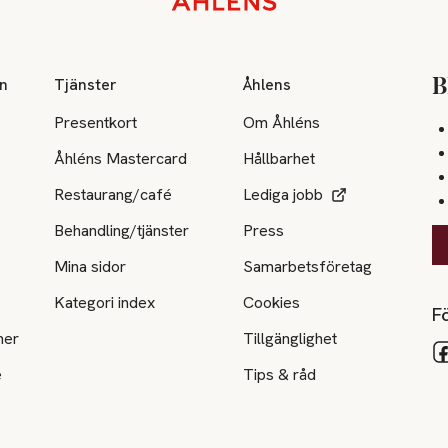
on
Tjänster
Åhlens
B
Presentkort
Om Åhléns
Åhléns Mastercard
Hållbarhet
Restaurang/café
Lediga jobb
Behandling/tjänster
Press
Mina sidor
Samarbetsföretag
Kategori index
Cookies
Fö
ner
Tillgänglighet
e
Tips & råd