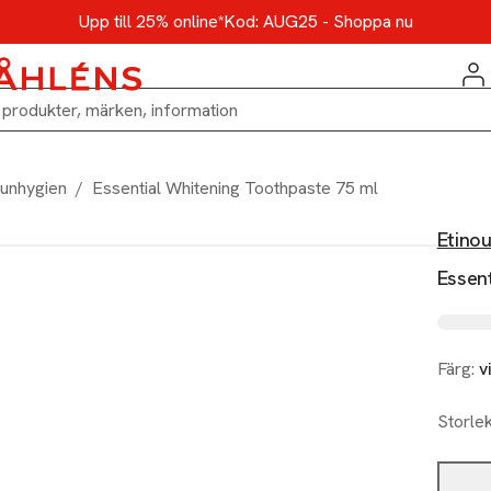
Upp till 25% online*
Kod: AUG25 - Shoppa nu
unhygien
/
Essential Whitening Toothpaste 75 ml
Etinou
Essen
Färg:
v
Storle