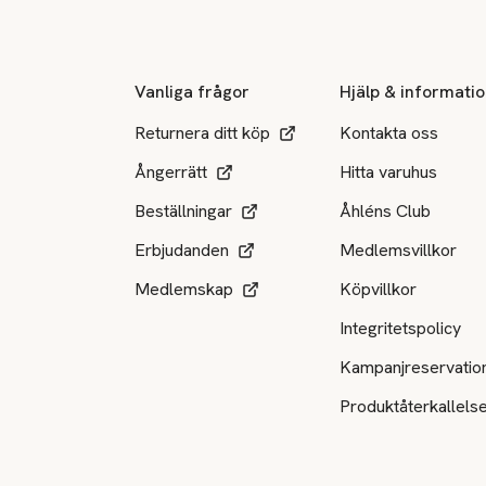
Vanliga frågor
Hjälp & informati
Returnera ditt köp
Kontakta oss
Ångerrätt
Hitta varuhus
Beställningar
Åhléns Club
Erbjudanden
Medlemsvillkor
Medlemskap
Köpvillkor
Integritetspolicy
Kampanjreservatio
Produktåterkallels
Tillgängliga betalsätt