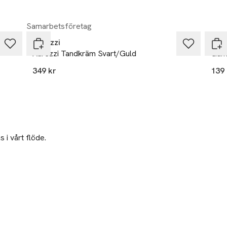
dligt fräschare i 8 timmar

anser använder vi alltid den standardiserade VITA-skalan
Samarbetsföretag
Aurezzi
Hism
Aurezzi Tandkräm Svart/Guld
Gum
349 kr
139 
 i vårt flöde.