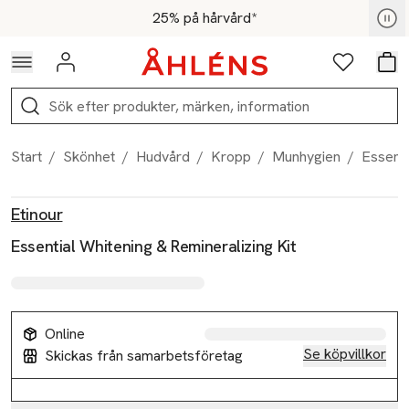
Hoppa till navigationsmenyn
Hoppa till innehåll
Hoppa till sidfot
För medlemmar - Shoppa nu
25% på hårvård*
Logga in
Favoriter
Var
Sök
Start
/
Skönhet
/
Hudvård
/
Kropp
/
Munhygien
/
Essenti
Produktbilder
Hoppa över bildspelet
Produktinformation
Etinour
Essential Whitening & Remineralizing Kit
Online
Se köpvillkor
Skickas från samarbetsföretag