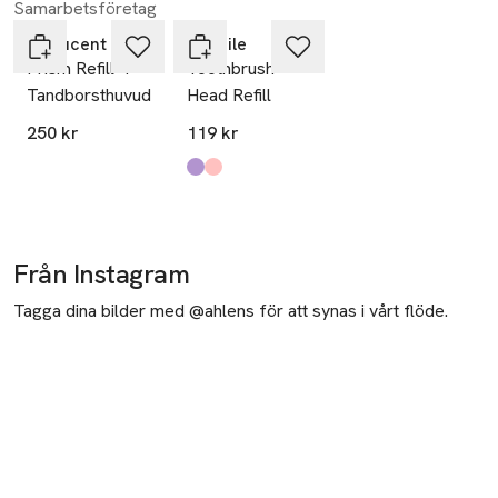
Samarbetsföretag
Hoppa över bildspelet
Be Lucent
Hismile
Prism Refill 4
Toothbrush
Tandborsthuvuden
Head Refill
250 kr
119 kr
Produkten finns i färgerna:
Purple
Pink
,
,
Från Instagram
Tagga dina bilder med @ahlens för att synas i vårt flöde.