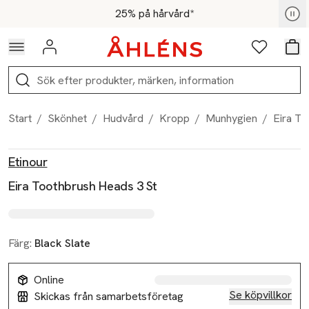
Hoppa till navigationsmenyn
Hoppa till innehåll
Hoppa till sidfot
För medlemmar - Shoppa nu
25% på hårvård*
Logga in
Favoriter
Var
Sök
Start
/
Skönhet
/
Hudvård
/
Kropp
/
Munhygien
/
Eira To
Produktbilder
Hoppa över bildspelet
Produktinformation
Etinour
Eira Toothbrush Heads 3 St
Färg:
Black Slate
Online
Se köpvillkor
Skickas från samarbetsföretag