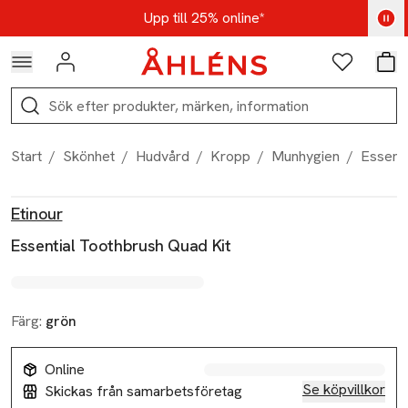
Hoppa till navigationsmenyn
Hoppa till innehåll
Hoppa till sidfot
Kod: AUG25 - Shoppa nu
Upp till 25% online*
Logga in
Favoriter
Var
Sök
Start
/
Skönhet
/
Hudvård
/
Kropp
/
Munhygien
/
Essenti
Produktbilder
Hoppa över bildspelet
Produktinformation
Etinour
Essential Toothbrush Quad Kit
Färg:
grön
Online
Se köpvillkor
Skickas från samarbetsföretag