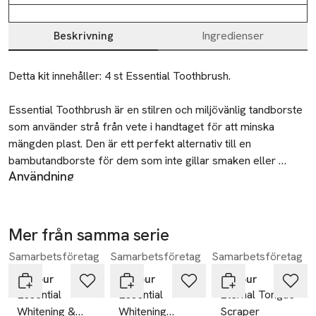
Beskrivning
Ingredienser
Beskrivning
Detta kit innehåller: 4 st Essential Toothbrush.

Essential Toothbrush är en stilren och miljövänlig tandborste 
som använder strå från vete i handtaget för att minska 
mängden plast. Den är ett perfekt alternativ till en 
bambutandborste för dem som inte gillar smaken eller 
Användning
känslan av en trä-tandborste, och dessutom mer hygienisk.

Borsta tänderna minst två gånger per dag för att uppnå en
bra rengöring av tänderna och vid kanten av tandköttet. Tryck
De mjuka och avsmalnade borststråna gör effektivt och 
lätt och borsta tänderna med 45 graders vinkel mot
skonsamt rent tänderna och kommer även åt under 
Mer från samma serie
tandköttskanten. Vinkla tandborsten uppåt för övre
tandköttet. Borsthuvudet är mindre för att lättare komma åt 
Samarbetsföretag
Samarbetsföretag
Samarbetsföretag
Hoppa över bildspelet
tandraden och vinkla nedåt för den nedre tandraden. Rör
de bakre tänderna. 

borsten med upp- och nedåtgående rörelser i ca 5 sekunder
Etinour
Etinour
Etinour
per tand. Vi rekommenderar att byta ut tandborsten varannan
Essential
Essential
Eternal Tongue
Fördelar

till var tredje månad.
Whitening &
Whitening
Scraper
• Växtbaserade material i handtaget
