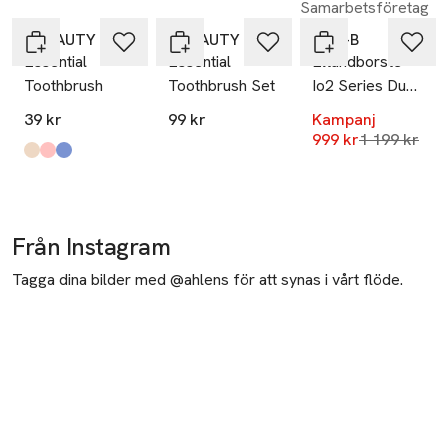
Samarbetsföretag
Hoppa över bildspelet
Å BEAUTY
Å BEAUTY
Oral-B
Essential
Essential
Eltandborste
Toothbrush
Toothbrush Set
Io2 Series Duo
Night Black /
39 kr
99 kr
Kampanj
Forest Green
Lägsta pris
999 kr
1 199 kr
Produkten finns i färgerna:
Beige
Pink
Blue
,
,
,
Från Instagram
Tagga dina bilder med @ahlens för att synas i vårt flöde.