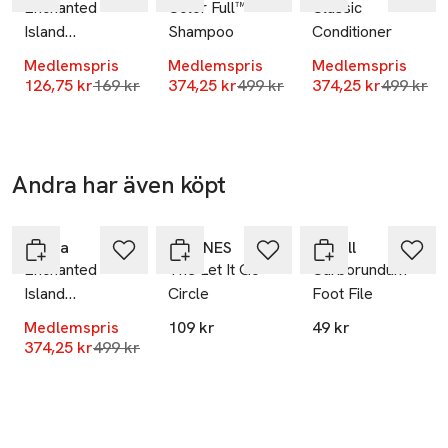
Enchanted
Color Full™
Classic
Island
Shampoo
Conditioner
Conditioner
Medlemspris
Medlemspris
Medlemspris
Lägsta pris 30 dagar
Lägsta pris 30 dagar
Lägsta pr
126,75 kr
169 kr
374,25 kr
499 kr
374,25 kr
499 kr
Andra har även köpt
-25%
Hoppa över bildspelet
Rahua
DAVINES
Scholl
Enchanted
The Let It Go
Carborundum
Island
Circle
Foot File
Conditioner
Medlemspris
109 kr
49 kr
Lägsta pris 30 dagar
374,25 kr
499 kr