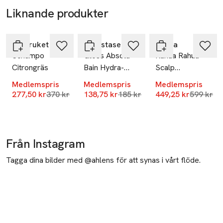
Liknande produkter
-25%
-25%
-25%
Hoppa över bildspelet
L:a Bruket
Kérastase
Rahua
Schampo
Gloss Absolu
Rahua Rahua
Citrongräs
Bain Hydra-
Scalp
Glaze Shampoo
Exfoliating
Medlemspris
Medlemspris
Medlemspris
80ml
Shampoo
Lägsta pris 30 dagar
Lägsta pris 30 dagar
Lägsta pr
277,50 kr
370 kr
138,75 kr
185 kr
449,25 kr
599 kr
Från Instagram
Tagga dina bilder med @ahlens för att synas i vårt flöde.