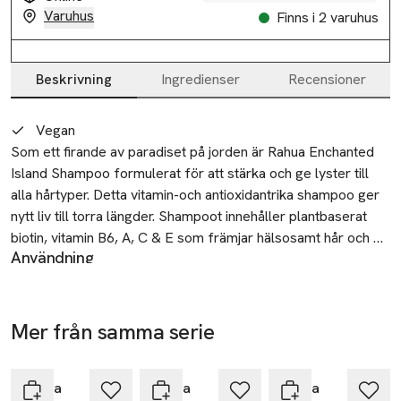
Varuhus
Finns i 2 varuhus
Beskrivning
Ingredienser
Recensioner
Beskrivning
Vegan
Som ett firande av paradiset på jorden är Rahua Enchanted 
Island Shampoo formulerat för att stärka och ge lyster till 
alla hårtyper. Detta vitamin-och antioxidantrika shampoo ger 
nytt liv till torra längder. Shampoot innehåller plantbaserat 
biotin, vitamin B6, A, C & E som främjar hälsosamt hår och 
Användning
stärker hårsäckarna som hindrar håret från att falla av. Allt 
Användning:
detta tillsammans med en ljuvlig tropisk doft av guava och 
Applicera på blött hår, massera upp ett lödder, skölj och
kokos!
repetera om nödvändigt.
Mer från samma serie
Säkerhet
-25%
-25%
-25%
Endast för utvärtes bruk.
Hoppa över bildspelet
SKU: 65862424
Rahua
Rahua
Rahua