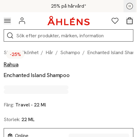
Hoppa till navigationsmenyn
Hoppa till innehåll
Hoppa till sidfot
För medlemmar - Shoppa nu
25% på hårvård*
Logga in
Favoriter
Var
Sök
Start
/
Skönhet
/
Hår
/
Schampo
/
Enchanted Island Sha
-25%
Rahua
Produktbilder
Hoppa över bildspelet
Produktinformation
Enchanted Island Shampoo
Färg:
Travel - 22 Ml
Storlek:
22 ML
Online