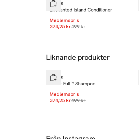
Rahua
Enchanted Island Conditioner
Medlemspris
Lägsta pris 30 dagar
374,25 kr
499 kr
Liknande produkter
-25%
Hoppa över bildspelet
Rahua
Color Full™ Shampoo
Medlemspris
Lägsta pris 30 dagar
374,25 kr
499 kr
Från Instagram