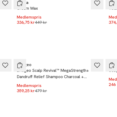
Rahua
Rah
Cream Wax
Volu
Medlemspris
Med
Lägsta pris 30 dagar
336,75 kr
449 kr
374,
-25%
-25
Briogeo
L’Or
Briogeo Scalp Revival™ MegaStrength+
Scal
Dandruff Relief Shampoo Charcoal +
Med
AHA/BHA 248ml
246 
Medlemspris
Lägsta pris 30 dagar
359,25 kr
479 kr