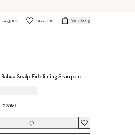
Logga in
Favoriter
Varukorg
Varukorg
 Rahua Scalp Exfoliating Shampoo
k:
275ML