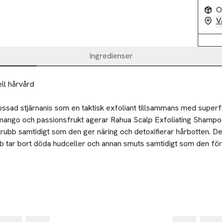
O
V
Ingredienser
ll hårvård
ossad stjärnanis som en taktisk exfoliant tillsammans med super
mango och passionsfrukt agerar Rahua Scalp Exfoliating Shampo
krubb samtidigt som den ger näring och detoxifierar hårbotten. De
tar bort döda hudceller och annan smuts samtidigt som den förb
n i hårbotten. Rahua, Sacha Inchi och Moreteoljor ger näring till hå
ött hår, massera upp ett lödder, skölj och repetera om nödvändigt
adning av ingredienser lockar dina sinnen medan den skapar en bät
rtes bruk.
-25%
-25