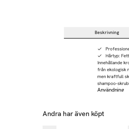
Beskrivning
Beskrivning
Professione
Hårtyp
:
Fett
Innehållande kr
från ekologisk 
men kraftfull s
shampoo-skrubb 
Användning
blodcirkulatione
Applicera på bl
inspirerande bl
Säkerhet
överlag.
Endast för utvä
Andra har även köpt
SKU: 65336647
-25%
Hoppa över bildspelet