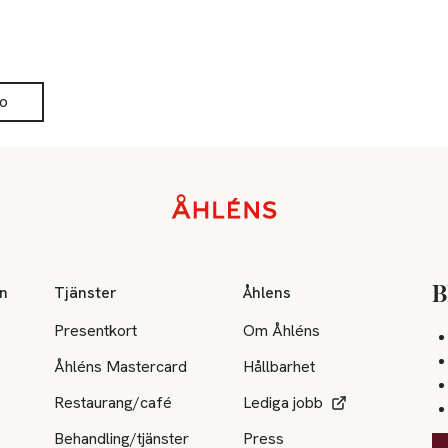
o
on
Tjänster
Åhlens
B
Presentkort
Om Åhléns
Åhléns Mastercard
Hållbarhet
Restaurang/café
Lediga jobb
Behandling/tjänster
Press