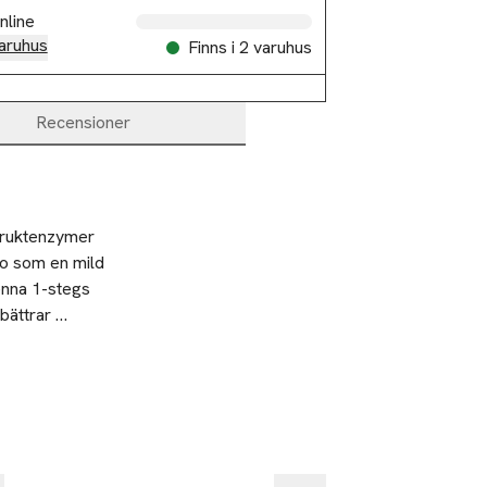
nline
aruhus
Finns i 2 varuhus
Recensioner
fruktenzymer 
o som en mild 
nna 1-stegs 
ättrar 
ret. Denna 
.
tre hårhälsa 
%
-25%