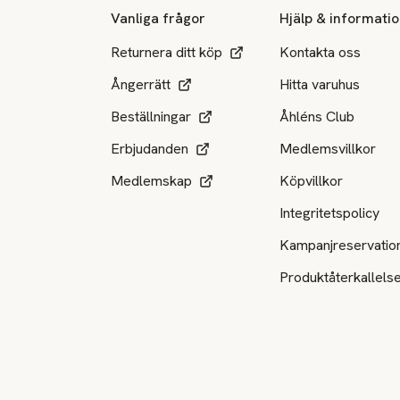
Vanliga frågor
Hjälp & informati
Returnera ditt köp
Kontakta oss
Ångerrätt
Hitta varuhus
Beställningar
Åhléns Club
Erbjudanden
Medlemsvillkor
Medlemskap
Köpvillkor
Integritetspolicy
Kampanjreservatio
Produktåterkallels
Tillgängliga betalsätt