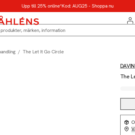
Upp till 25% online*
Kod: AUG25 - Shoppa nu
handling
/
The Let It Go Circle
DAVIN
The Le
O
V