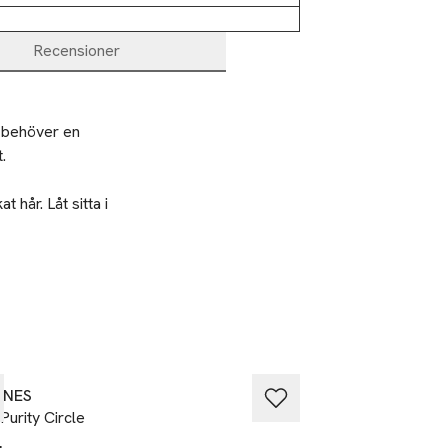
Recensioner
 behöver en 
 

år. Låt sitta i 
ta i 10 minuter,
r avslappnande. 
INES
DAVINES
Purity Circle
The Quick Fix Circ