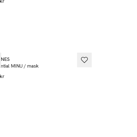
kr
109 kr
INES
DAVINES
ntial MINU / mask
Nourishing Keratin
kr
349 kr