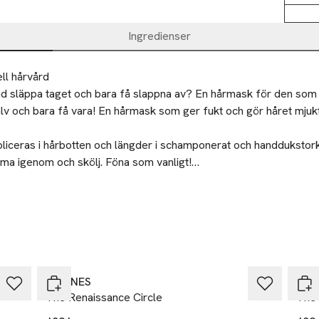
Ingredienser
ll hårvård
d släppa taget och bara få slappna av? En hårmask för den som
älv och bara få vara! En hårmask som ger fukt och gör håret mjukt.
iceras i hårbotten och längder i schamponerat och handdukstorkat h
ma igenom och skölj. Föna som vanligt!

botten och längder i schamponerat och handdukstorkat hår. Låt sit
ingredienser:

h skölj. Föna som vanligt!
grön lera som har antiinflammatoriska egenskaper och som verka
även brahmiolja som verkar återställande och lugnande.
lo Calzolari 55/A
DAVINES
DAV
CAP 43126
The Renaissance Circle
The 