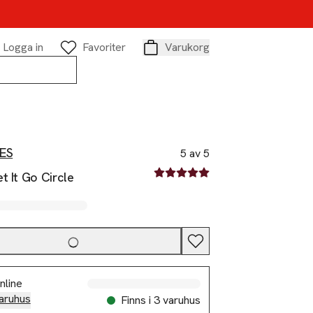
Logga in
Favoriter
Varukorg
Varukorg
ES
5 av 5
5 av fem stjärnor
t It Go Circle
nline
aruhus
Finns i 3 varuhus