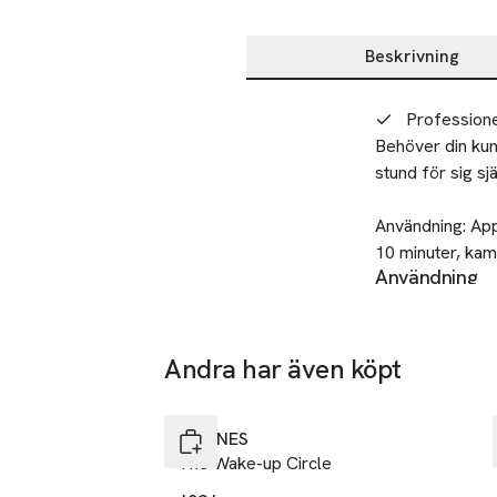
Beskrivning
Beskrivning
Professione
Behöver din kun
stund för sig sj
Användning: Appl
10 minuter, kam
Användning
Appliceras i hår
Naturliga aktiva 
kamma igenom oc
Den innehåller 
Den innehåller 
Andra har även köpt
Tillverkare
Davines
Hoppa över bildspelet
Via Don Ange
DAVINES
Parma 8PR 
The Wake-up Circle
Italien