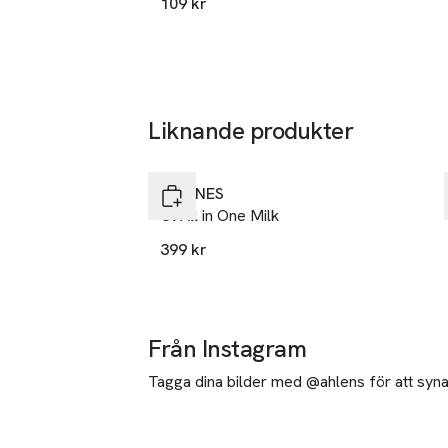
109 kr
davines@pec.
E-post
Mobilnumme
SKU: 90428437
Liknande produkter
Hoppa över bildspelet
DAVINES
Ol All in One Milk
399 kr
Från Instagram
Tagga dina bilder med @ahlens för att synas