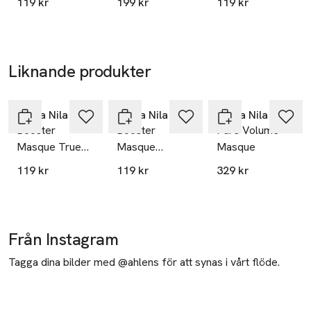
119 kr
199 kr
119 kr
Repair
Liknande produkter
Hoppa över bildspelet
Maria Nila
Maria Nila
Maria Nila
Booster
Booster
Pure Volume
Masque True
Masque
Masque
Soft
Luminous
119 kr
119 kr
329 kr
Colour
Från Instagram
Tagga dina bilder med @ahlens för att synas i vårt flöde.