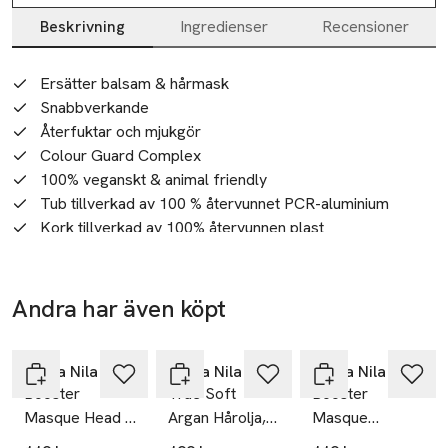
Beskrivning
Ingredienser
Recensioner
Beskrivning
Ersätter balsam & hårmask
Snabbverkande
Återfuktar och mjukgör
Colour Guard Complex
100% veganskt & animal friendly
Tub tillverkad av 100 % återvunnet PCR-aluminium
Kork tillverkad av 100% återvunnen plast
CO2-kompenserad förpackning
Producerat i Sverige
En snabb och djupt närande efterbehandling som gör ditt hår 
Andra har även köpt
Användning
otroligt mjukt och glänsande. Formulerad med Provitamin B5 
Hoppa över bildspelet
Applicera i tvättat hår, låt sitta i 3 minuter, skölj.
och Color Guard Complex för att konditionera fint hår utan 
SKU: 65733815
att tynga ner det. Applicera i tvättat hår, låt sitta i 3 minuter, 
Maria Nila
Maria Nila
Maria Nila
Booster
True Soft
Booster
skölj. Ersätter både mask och balsam.
Masque Head &
Argan Hårolja,
Masque
Heal
30 ml
Structure