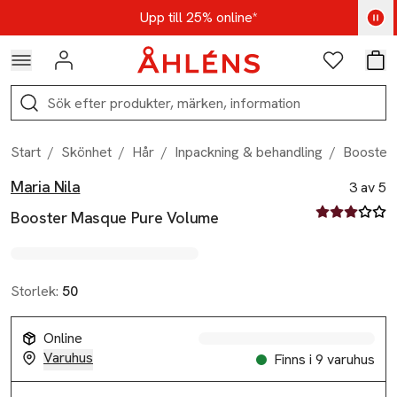
Hoppa till navigationsmenyn
Hoppa till innehåll
Hoppa till sidfot
Kod: AUG25 - Shoppa nu
Upp till 25% online*
Logga in
Favoriter
Var
Sök
Start
/
Skönhet
/
Hår
/
Inpackning & behandling
/
Booster
Maria Nila
Produktbilder
Hoppa över bildspelet
Produktinformation
3 av 5
3 av fem stjä
Booster Masque Pure Volume
Storlek:
50
Online
Varuhus
Finns i 9 varuhus