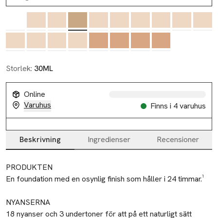
Storlek:
30ML
Online
Varuhus
Finns i 4 varuhus
Beskrivning
Ingredienser
Recensioner
Beskrivning
PRODUKTEN

En foundation med en osynlig finish som håller i 24 timmar.¹

NYANSERNA

18 nyanser och 3 undertoner för att på ett naturligt sätt 