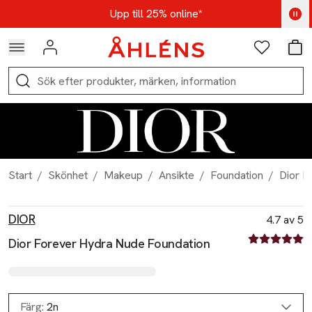
Hoppa till navigationsmenyn
Hoppa till innehåll
Hoppa till sidfot
Kod: AUG25 - Shoppa nu
Upp till 25% online*
Logga in
Favoriter
Var
Sök
Start
/
Skönhet
/
Makeup
/
Ansikte
/
Foundation
/
Dior F
Produktbilder
Hoppa över bildspelet
Produktinformation
DIOR
4.7 av 5
4.7 av fem st
Dior Forever Hydra Nude Foundation
Färg:
2n