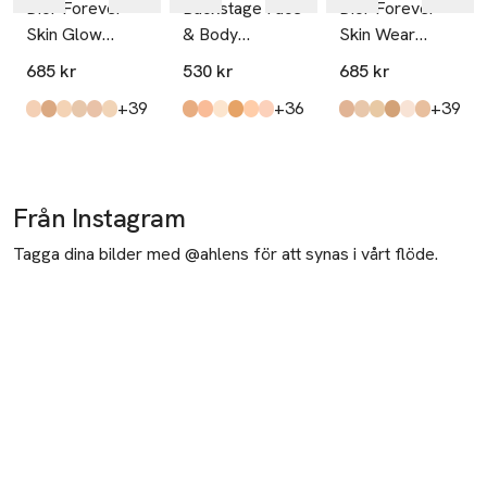
Dior Forever
Backstage Face
Dior Forever
Skin Glow
& Body
Skin Wear
Foundation
Foundation
Foundation
685 kr
530 kr
685 kr
till
till
till
+39
+36
+39
Produkten finns i färgerna:
1n
4n
1,5w
2n
2wp
0,5N
,
,
,
,
,
,
Produkten finns i färgerna:
3 Neutral
3 Cool
0 Warm
4 Warm
2 Warm Peach
1 Cool
,
,
,
,
,
,
Produkten finns i fä
3n
2n
2wo
4w
00
2w
,
,
,
,
,
,
Från Instagram
Tagga dina bilder med @ahlens för att synas i vårt flöde.