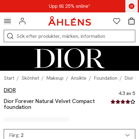
Hoppa till navigationsmenyn
Hoppa till innehåll
Hoppa till sidfot
Kod: AUG25 - Shoppa nu
Upp till 25% online*
Logga in
Favoriter
Var
Sök
Start
/
Skönhet
/
Makeup
/
Ansikte
/
Foundation
/
Dior F
DIOR
Produktbilder
Hoppa över bildspelet
Produktinformation
4.3 av 5
Dior Forever Natural Velvet Compact
4.3 av fem st
foundation
Färg:
2