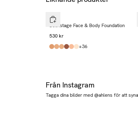
Hoppa över bildspelet
DIOR
Backstage Face & Body Foundation
530 kr
till
+36
Produkten finns i färgerna:
4 Neutral
3 Neutral
3,5 Neutral
7 Neutral
3 Cool
0 Warm
,
,
,
,
,
,
Från Instagram
Tagga dina bilder med @ahlens för att synas