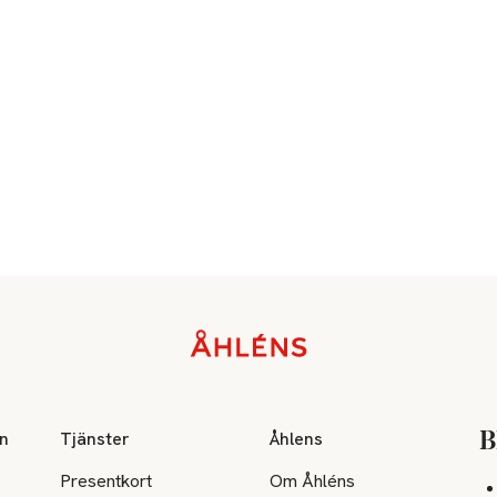
on
Tjänster
Åhlens
B
Presentkort
Om Åhléns