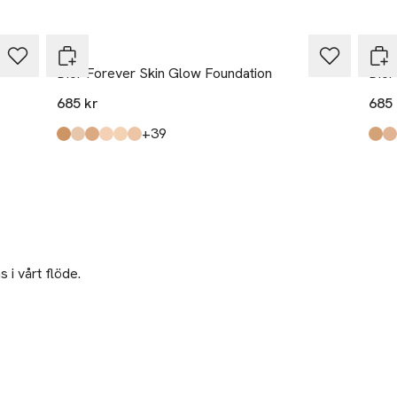
DIOR
DIO
Dior Forever Skin Glow Foundation
Dior
685 kr
685 
till
+39
Produkten finns i färgerna:
4,5W
2n
4n
1n
1,5w
2,5n
,
,
,
,
,
,
Prod
4w
3n
2n
2wo
00
1n
,
,
,
,
,
 i vårt flöde.