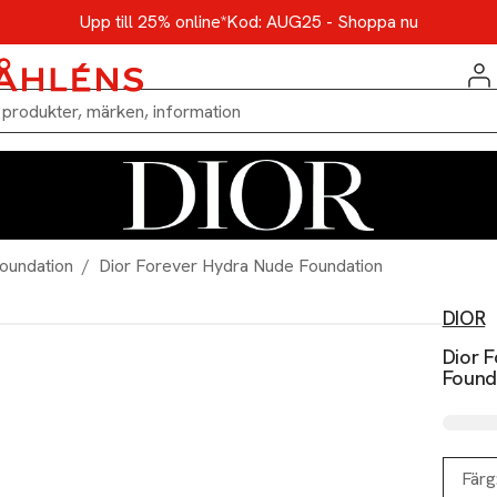
Upp till 25% online*
Kod: AUG25 - Shoppa nu
oundation
/
Dior Forever Hydra Nude Foundation
DIOR
Dior 
Found
Färg