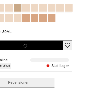
k:
30ML
nline
aruhus
Slut i lager
Recensioner