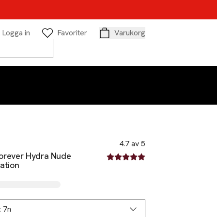
Logga in
Favoriter
Varukorg
Varukorg
4.7 av 5
Forever Hydra Nude
4.7 av fem stjärnor
ation
:
7n