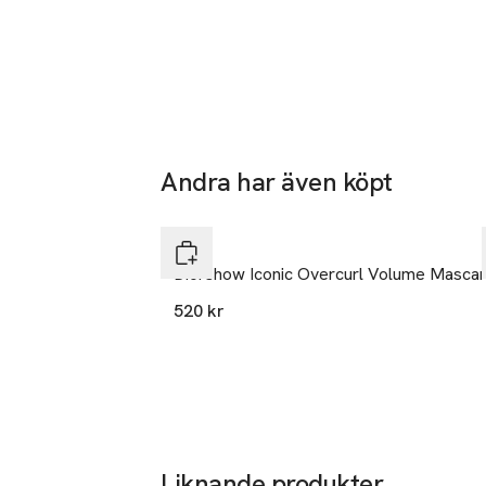
³ Mängd baserad
medräknat.
Andra har även köpt
Hoppa över bildspelet
DIOR
Diorshow Iconic Overcurl Volume Masca
520 kr
Liknande produkter