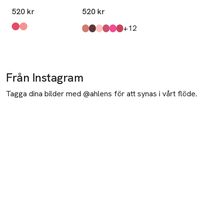
High-Shine Lip
520 kr
520 kr
Treatment
till
+12
Produkten finns i färgerna:
Guava
Pomelo
,
,
Produkten finns i färgerna:
Rose Nude
Mahogany
Pink
Intense Rosewood
Raspberry
Intense Grape
,
,
,
,
,
,
Från Instagram
Tagga dina bilder med @ahlens för att synas i vårt flöde.