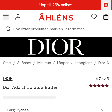
Hoppa till navigationsmenyn
Hoppa till innehåll
Hoppa till sidfot
Kod: AUG25 - Shoppa nu
Upp till 25% online*
Logga in
Favoriter
Var
Sök
Start
/
Skönhet
/
Makeup
/
Läppar
/
Läppglans
/
Dior Ad
Produktbilder
Hoppa över bildspelet
Produktinformation
DIOR
4.7 av 5
4.7 av fem st
Dior Addict Lip Glow Butter
Färg:
Lychee