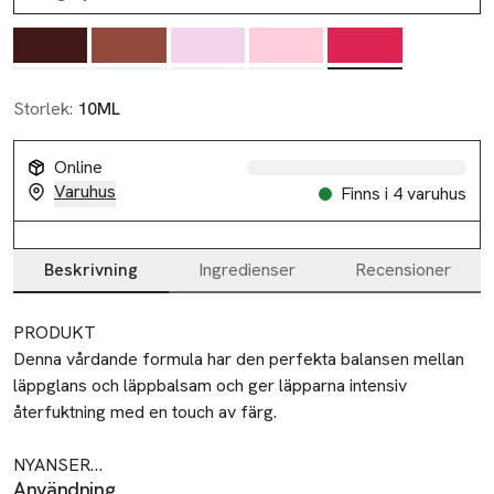
Storlek:
10ML
Online
Varuhus
Finns i 4 varuhus
Beskrivning
Ingredienser
Recensioner
Beskrivning
PRODUKT

Denna vårdande formula har den perfekta balansen mellan 
läppglans och läppbalsam och ger läpparna intensiv 
återfuktning med en touch av färg.

NYANSER

Användning
5 härliga nyanser med högglansig, glansig eller skimrande 