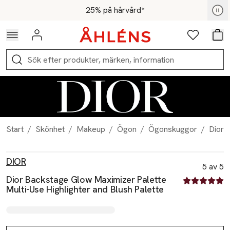
Hoppa till navigationsmenyn
Hoppa till innehåll
Hoppa till sidfot
För medlemmar - Shoppa nu
25% på hårvård*
Logga in
Favoriter
Var
Sök
Start
/
Skönhet
/
Makeup
/
Ögon
/
Ögonskuggor
/
Dior 
Produktbilder
Hoppa över bildspelet
Produktinformation
DIOR
5 av 5
Dior Backstage Glow Maximizer Palette
5 av fem stjä
Multi-Use Highlighter and Blush Palette