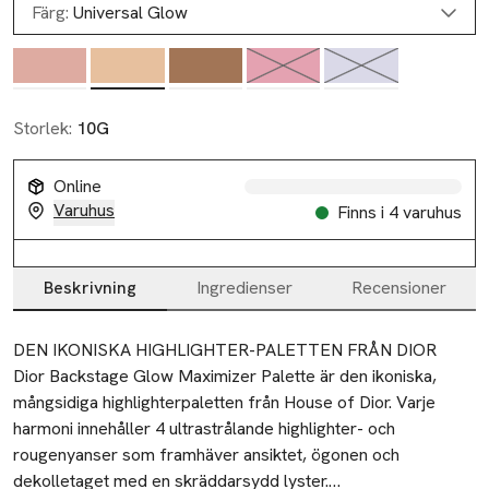
Färg:
Universal Glow
Storlek:
10G
Online
Slut i lager
Varuhus
Finns i 4 varuhus
Slut i lager
Beskrivning
Ingredienser
Recensioner
Beskrivning
DEN IKONISKA HIGHLIGHTER-PALETTEN FRÅN DIOR

Dior Backstage Glow Maximizer Palette är den ikoniska, 
mångsidiga highlighterpaletten från House of Dior. Varje 
harmoni innehåller 4 ultrastrålande highlighter- och 
rougenyanser som framhäver ansiktet, ögonen och 
dekolletaget med en skräddarsydd lyster.
