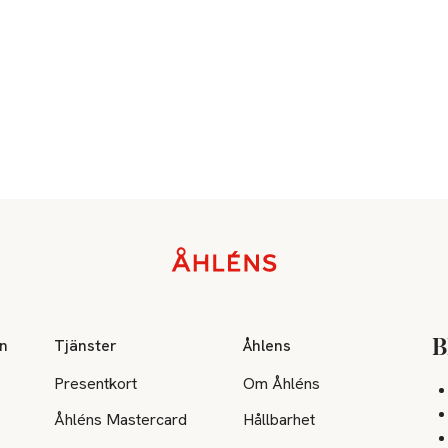
on
Tjänster
Åhlens
B
Presentkort
Om Åhléns
Åhléns Mastercard
Hållbarhet