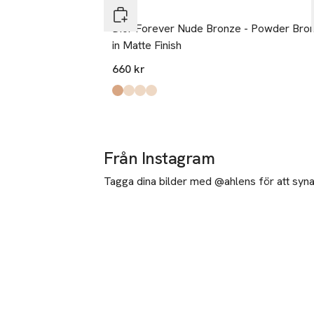
DIOR
Dior Forever Nude Bronze - Powder Bro
in Matte Finish
660 kr
Produkten finns i färgerna:
Intense Matte
Warm Matte
Light Matte
Soft Matte
,
,
,
,
Från Instagram
Tagga dina bilder med @ahlens för att synas