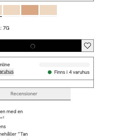
k:
7G
nline
aruhus
Finns i 4 varuhus
Recensioner
en med en 
"² 
ns 
ehåller ”Tan 