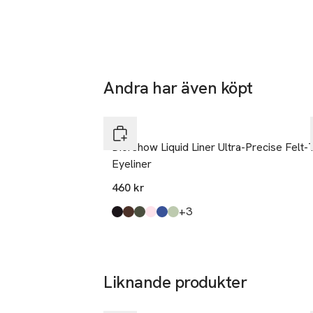
Andra har även köpt
Hoppa över bildspelet
DIOR
Diorshow Liquid Liner Ultra-Precise Felt-
Eyeliner
460 kr
till
+3
Produkten finns i färgerna:
Satin Black
Satin Brown
Pearly Emerald
Shimmer Rose
Satin Indigo
Shimmer Mint
,
,
,
,
,
,
Liknande produkter
Hoppa över bildspelet