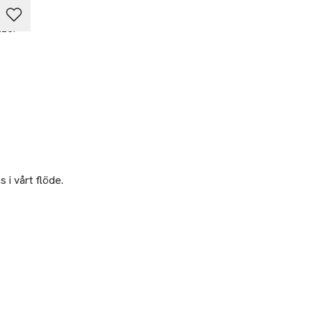
nzer
 i vårt flöde.