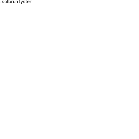
solbrun lyster 
h avsluta längs
ptera ditt
t är medräknat. 
ska egenskaper.
