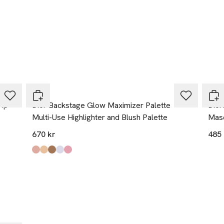
DIOR
DIO
Tip
Dior Backstage Glow Maximizer Palette
Dior
Multi-Use Highlighter and Blush Palette
Mas
670 kr
485 
Produkten finns i färgerna:
Pearly Peach Glow
Universal Glow
Sunlit Amber Glow
Frosted Opal Glow
Rose Gold Glow
,
,
,
,
,