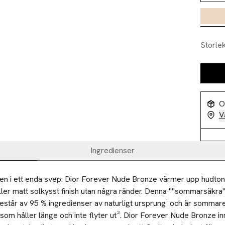
Storle
O
V
Ingredienser
n i ett enda svep: Dior Forever Nude Bronze värmer upp hudton
eller matt solkysst finish utan några ränder. Denna ""sommarsäkra"
står av 95 % ingredienser av naturligt ursprung¹ och är sommare
om håller länge och inte flyter ut³. Dior Forever Nude Bronze inn