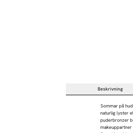
Beskrivning
Beskrivning
Sommar på hude
naturlig lyster 
puderbronzer be
makeuppartner s