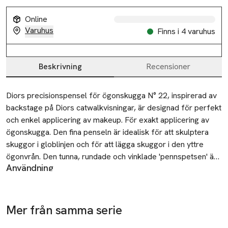
Online
Varuhus
Finns i 4 varuhus
Beskrivning
Recensioner
Beskrivning
Diors precisionspensel för ögonskugga N° 22, inspirerad av 
backstage på Diors catwalkvisningar, är designad för perfekt 
och enkel applicering av makeup. För exakt applicering av 
ögonskugga. Den fina penseln är idealisk för att skulptera 
skuggor i globlinjen och för att lägga skuggor i den yttre 
ögonvrån. Den tunna, rundade och vinklade 'pennspetsen' är 
Användning
särskilt utvecklad för applicering av ögonskuggor med hög 
1. Applicera ögonskugga i globlinjen och sudda ut.
precision. Den fina ögonskuggsborsten N° 22 har naturliga 
2. För att ljusa upp din ögonlook, lägg lite ljus ögonskugga i
borsthår för att behålla sin fasta form. Den är extremt mjuk 
den inre ögonvrån.
och fin och ger felfri, kontrollerad applicering i ett enda svep. 

Mer från samma serie
3. För en djärvare look, applicera mörkare skuggor i den
Hoppa över bildspelet
yttre ögonvrån.