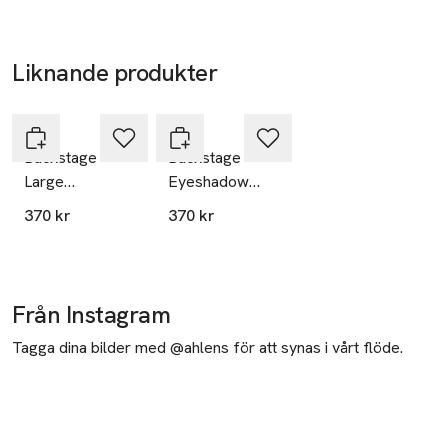
Liknande produkter
Hoppa över bildspelet
DIOR
DIOR
Backstage
Backstage
Large
Eyeshadow
Eyeshadow
Shader Brush
370 kr
370 kr
Blending Brush
Från Instagram
Tagga dina bilder med @ahlens för att synas i vårt flöde.