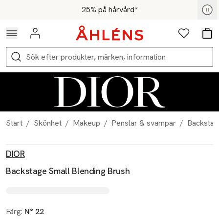
Hoppa till navigationsmenyn
Hoppa till innehåll
Hoppa till sidfot
För medlemmar - Shoppa nu
25% på hårvård*
Logga in
Favoriter
Var
Sök
Start
/
Skönhet
/
Makeup
/
Penslar & svampar
/
Backstag
Produktbilder
Hoppa över bildspelet
Produktinformation
DIOR
Backstage Small Blending Brush
Färg:
N° 22