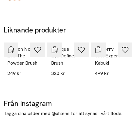
Cream
Produkten finns i färgerna:
Matte Neutral
Matte Beige
Matte Honey
,
,
,
Liknande produkter
Hoppa över bildspelet
Maison Noirelle
Clinique
By Terry
210 The
Eye Definer
Tool Expert
Powder Brush
Brush
Kabuki
249 kr
320 kr
499 kr
Från Instagram
Tagga dina bilder med @ahlens för att synas i vårt flöde.