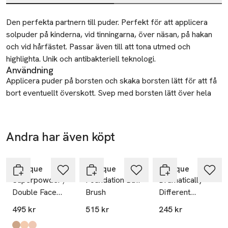
Beskrivning
Den perfekta partnern till puder. Perfekt för att applicera 
solpuder på kinderna, vid tinningarna, över näsan, på hakan 
och vid hårfästet. Passar även till att tona utmed och 
highlighta. Unik och antibakteriell teknologi.
Användning
Applicera puder på borsten och skaka borsten lätt för att få
bort eventuellt överskott. Svep med borsten lätt över hela
ansiktet eller på de områden där du först får en solbrun
färg.
SKU: 34885137
Andra har även köpt
Hoppa över bildspelet
Clinique
Clinique
Clinique
Superpowder /
Foundation Buff
Dramatically
Double Face
Brush
Different
Powder
Moisturizing
495 kr
515 kr
245 kr
Lotion+ Face