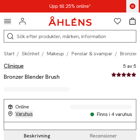
Hoppa till navigationsmenyn
Hoppa till innehåll
Hoppa till sidfot
Kod: AUG25 - Shoppa nu
Upp till 25% online*
Logga in
Favoriter
Var
Sök
Start
/
Skönhet
/
Makeup
/
Penslar & svampar
/
Bronzer 
Clinique
Produktbilder
Hoppa över bildspelet
Produktinformation
5 av 5
5 av fem stjä
Bronzer Blender Brush
Online
Varuhus
Finns i 4 varuhus
Beskrivning
Recensioner