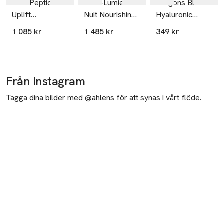
Blue Peptides
Nutri-Lumiere
Dragons Blood
Uplift
Nuit Nourishing
Hyaluronic
Moisturizing
Rejuvenating
Night Cream
1 085 kr
1 485 kr
349 kr
Night Cream
Night Cream
Deluxe
Från Instagram
Tagga dina bilder med @ahlens för att synas i vårt flöde.