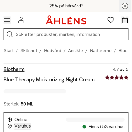
Hoppa till navigationsmenyn
Hoppa till innehåll
Hoppa till sidfot
För medlemmar - Shoppa nu
25% på hårvård*
Logga in
Favoriter
Var
Sök
Start
/
Skönhet
/
Hudvård
/
Ansikte
/
Nattcreme
/
Blue T
Produktbilder
Hoppa över bildspelet
Produktinformation
Biotherm
4.7 av 5
4.7 av fem st
Blue Therapy Moisturizing Night Cream
Storlek:
50 ML
Online
Varuhus
Finns i 53 varuhus