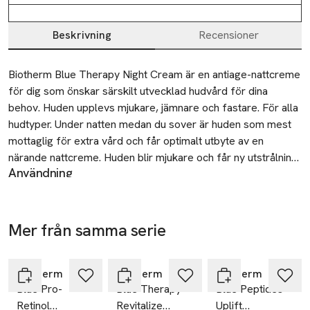
Beskrivning
Recensioner
Beskrivning
Biotherm Blue Therapy Night Cream är en antiage-nattcreme 
för dig som önskar särskilt utvecklad hudvård för dina 
behov. Huden upplevs mjukare, jämnare och fastare. För alla 
hudtyper. Under natten medan du sover är huden som mest 
mottaglig för extra vård och får optimalt utbyte av en 
närande nattcreme. Huden blir mjukare och får ny utstrålning. 
Användning
Cremen innehåller algen Life Plankton™, som finns i de 
Appliceras i ansiktet på torr och rengjord hud.
varma termalkällorna i Frankrike. Används på kvällen på 
Återvinning
rengjord hud i ansiktet och på halsen. Undvik kontakt med 
Lämna din begagnade produkt till återvinning eller
ögonpartiet.

Mer från samma serie
välgörenhet.
Hoppa över bildspelet
Lämna din begagnade produkt till återvinning eller 
Tillverkare
välgörenhet.
Biotherm
Biotherm
Biotherm
L'Oreal LPD
Blue Pro-
Blue Therapy
Blue Peptides
14
Retinol
Revitalize
Uplift