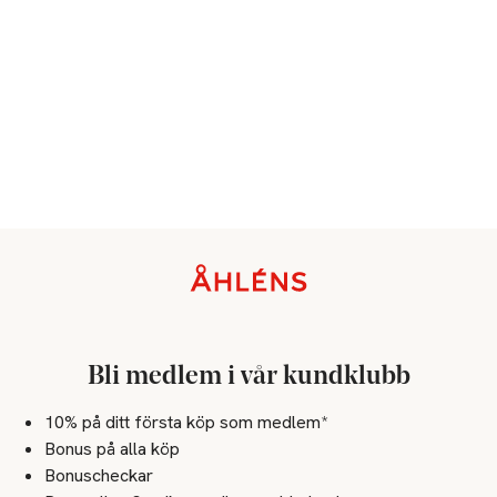
The Netherlands
info@theregcom.com
E-post
Mobilnummer
SKU: 90556467
Sidfot
Bli medlem i vår kundklubb
10% på ditt första köp som medlem*
Bonus på alla köp
Bonuscheckar